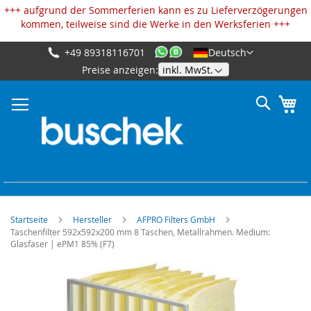
Cookie-Einstellungen
+++ aufgrund der Sommerferien kann es zu Lieferverzögerungen
kommen, teilweise sind die Werke in den Werksferien +++
+49 89318116701
Deutsch
Zum
Preise anzeigen:
Inhalt
springen
Suche
Me
Startseite
Hersteller
AFPRO Filters GmbH
Taschenfilter 592x592x200 mm 8 Taschen, Metallrahmen. Medium:
Glasfaser | ePM1 85% (F7)
Zum
Ende
der
Bildgalerie