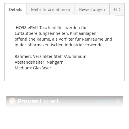
Weite
Details
Mehr Informationen
Bewertungen
Herstel
 HQ98 ePM1 Taschenfilter werden für 
Luftaufbereitungseinheiten, Klimaanlagen, 
öffentliche Räume, als Vorfilter für Reinräume und 
in der pharmazeutischen Industrie verwendet.

Rahmen: Verzinkter Stahl/Aluminium

Abstandshalter: Nähgarn

Medium: Glasfaser
Mehr Infos
4,60 von 5