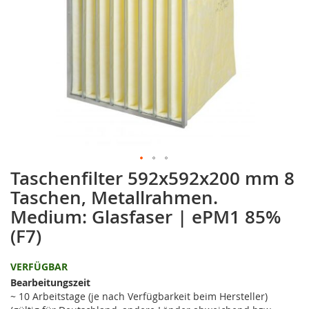
springen
Taschenfilter 592x592x200 mm 8
Zum
Anfang
Taschen, Metallrahmen.
der
Medium: Glasfaser | ePM1 85%
Bildgalerie
springen
(F7)
VERFÜGBAR
Bearbeitungszeit
~ 10 Arbeitstage (je nach Verfügbarkeit beim Hersteller)