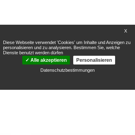
SEHR GUT
95%
636 Bewertungen
Empfehlungen
X
Meine Wunschliste
Diese Webseite verwendet 'Cookies' um Inhalte und Anzeigen zu
personalisieren und zu analysieren. Bestimmen Sie, welche
Dienste benutzt werden dürfen
Sie haben keine Artikel auf Ihrer Wunschliste.
Alle akzeptieren
Personalisieren
Datenschutzbestimmungen
Zahlungsarten