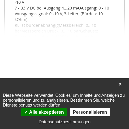
-10 V

7 - 33 V DC bei Ausgang 4...20 mAAusgang: 0 - 10 
VAusgangssignal: 0 -10 V, 3-Leiter, (Bürde > 10 
kOhm) 

RL ist bürdenabhängigMessbereich: 0...10 
barMessbereich Druck: 0... 10 barGehäuse: 
Edelstahl, Stahltyp 1.4305Anschlusskopf: 
Kunststoff, ca. 98 x 50 x 34 mmMontage: direkt auf 
DruckleitungSchutzart: IP 65 (nach EN 60 529)*
Mehr Infos
X
Diese Webseite verwendet 'Cookies' um Inhalte und Anzeigen zu
4,60 von 5
personalisieren und zu analysieren. Bestimmen Sie, welche
Dienste benutzt werden dürfen
Alle akzeptieren
Personalisieren
SEHR GUT
95%
Datenschutzbestimmungen
636 Bewertungen
Empfehlungen