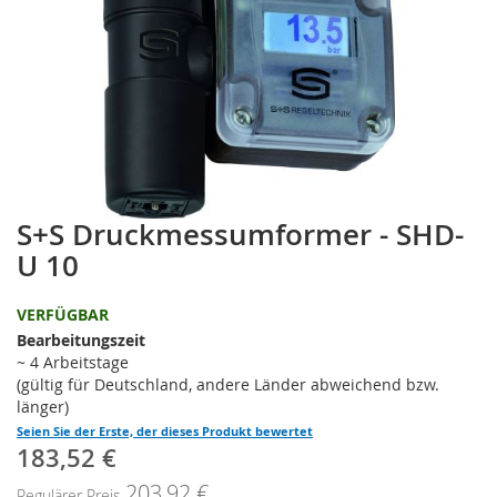
S+S Druckmessumformer - SHD-
Zum
Anfang
U 10
der
Bildgalerie
VERFÜGBAR
springen
Bearbeitungszeit
~ 4 Arbeitstage
(gültig für Deutschland, andere Länder abweichend bzw.
länger)
Seien Sie der Erste, der dieses Produkt bewertet
183,52 €
Sonderpreis
203,92 €
Regulärer Preis