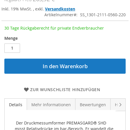
Inkl. 19% MwSt.
,
exkl.
Versandkosten
Artikelnummer
SS_1301-2111-0560-220
30 Tage Rückgaberecht für private Endverbraucher
Menge
In den Warenkorb
ZUR WUNSCHLISTE HINZUFÜGEN
Weite
Details
Mehr Informationen
Bewertungen
Herstel
 Der Druckmessumformer PREMASGARD® SHD 
misst Relativdrücke im bar-Bereich. Er wandelt die 