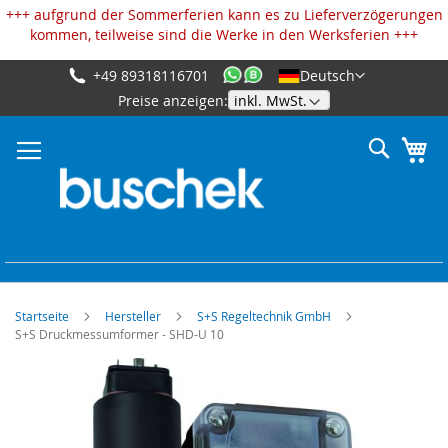
Cookie-Einstellungen
+++ aufgrund der Sommerferien kann es zu Lieferverzögerungen
kommen, teilweise sind die Werke in den Werksferien +++
+49 89318116701
Deutsch
Zum
Preise anzeigen:
Inhalt
springen
Suche
Me
Startseite
Hersteller
S+S Regeltechnik GmbH
S+S Druckmessumformer - SHD-U 10
Zum
Ende
der
Bildgalerie
springen