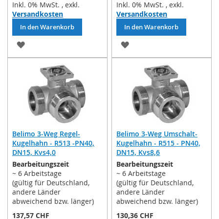
Inkl. 0% MwSt.
,
exkl.
Inkl. 0% MwSt.
,
exkl.
Versandkosten
Versandkosten
In den Warenkorb
In den Warenkorb
ZUR
ZUR
WUNSCHLISTE
WUNSCHLISTE
HINZUFÜGEN
HINZUFÜGEN
Belimo 3-Weg Regel-
Belimo 3-Weg Umschalt-
Kugelhahn - R513 -PN40,
Kugelhahn - R515 - PN40,
DN15, Kvs4,0
DN15, Kvs8,6
Bearbeitungszeit
Bearbeitungszeit
~ 6 Arbeitstage
~ 6 Arbeitstage
(gültig für Deutschland,
(gültig für Deutschland,
andere Länder
andere Länder
abweichend bzw. länger)
abweichend bzw. länger)
137,57 CHF
130,36 CHF