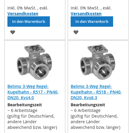
Inkl. 0% MwSt.
,
exkl.
Inkl. 0% MwSt.
,
exkl.
Versandkosten
Versandkosten
In den Warenkorb
In den Warenkorb
ZUR
ZUR
WUNSCHLISTE
WUNSCHLISTE
HINZUFÜGEN
HINZUFÜGEN
Belimo 3-Weg Regel-
Belimo 3-Weg Regel-
Kugelhahn - R517 - PN40,
Kugelhahn - R518 - PN40,
DN20, Kvs4,0
DN20, Kvs6,3
Bearbeitungszeit
Bearbeitungszeit
~ 6 Arbeitstage
~ 6 Arbeitstage
(gültig für Deutschland,
(gültig für Deutschland,
andere Länder
andere Länder
abweichend bzw. länger)
abweichend bzw. länger)