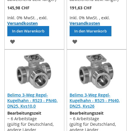
145,98 CHF
191,63 CHF
Inkl. 0% MwSt.
,
exkl.
Inkl. 0% MwSt.
,
exkl.
Versandkosten
Versandkosten
In den Warenkorb
In den Warenkorb
ZUR
ZUR
WUNSCHLISTE
WUNSCHLISTE
HINZUFÜGEN
HINZUFÜGEN
Belimo 3-Weg Regel-
Belimo 3-Weg Regel-
Kugelhahn - R523 - PN40,
Kugelhahn - R525 - PN40,
DN25, Kvs10,0
DN25, Kvs26
Bearbeitungszeit
Bearbeitungszeit
~ 6 Arbeitstage
~ 6 Arbeitstage
(gültig für Deutschland,
(gültig für Deutschland,
andere Länder
andere Länder