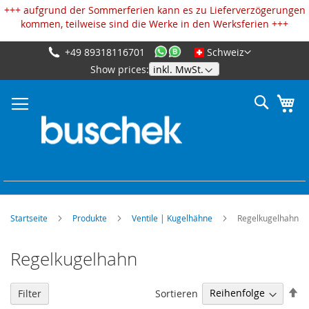
Cookie-Einstellungen
+++ aufgrund der Sommerferien kann es zu Lieferverzögerungen
kommen, teilweise sind die Werke in den Werksferien +++
+49 89318116701
Schweiz
Zum
Show prices:
Inhalt
springen
Suche
Me
Startseite
Produkte
Ventile | Kugelhähne
Regelkugelhahn
Regelkugelhahn
Ab
Sortieren
Filter
so