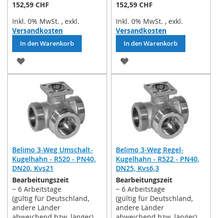
152,59 CHF
152,59 CHF
Inkl. 0% MwSt.
,
exkl.
Inkl. 0% MwSt.
,
exkl.
Versandkosten
Versandkosten
In den Warenkorb
In den Warenkorb
ZUR
ZUR
WUNSCHLISTE
WUNSCHLISTE
HINZUFÜGEN
HINZUFÜGEN
Belimo 3-Weg Umschalt-
Belimo 3-Weg Regel-
Kugelhahn - R520 - PN40,
Kugelhahn - R522 - PN40,
DN20, Kvs21
DN25, Kvs6,3
Bearbeitungszeit
Bearbeitungszeit
~ 6 Arbeitstage
~ 6 Arbeitstage
(gültig für Deutschland,
(gültig für Deutschland,
andere Länder
andere Länder
abweichend bzw. länger)
abweichend bzw. länger)