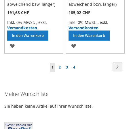
abweichend bzw. länger)
abweichend bzw. länger)
191,63 CHF
185,02 CHF
Inkl. 0% MwSt.
,
exkl.
Inkl. 0% MwSt.
,
exkl.
Versandkosten
Versandkosten
In den Warenkorb
In den Warenkorb
ZUR
ZUR
WUNSCHLISTE
WUNSCHLISTE
Seite
HINZUFÜGEN
HINZUFÜGEN
Seite
Weit
Sie
Seite
Seite
Seite
1
2
3
4
lesen
gerade
Meine Wunschliste
die
Seite
Sie haben keine Artikel auf Ihrer Wunschliste.