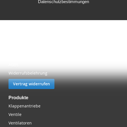
Datenschutzbestimmungen
Über buschek lufttechnik
Home
Über uns
Impressum
Datenschutz
AGBs
Widerrufsbelehrung
Vertrag widerrufen
Produkte
Klappenantriebe
Ventile
Ventilatoren