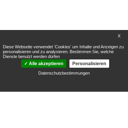
ZUR
ZUR
WUNSCHLISTE
WUNSCHLISTE
HINZUFÜGEN
HINZUFÜGEN
X
Diese Webseite verwendet 'Cookies' um Inhalte und Anzeigen zu
personalisieren und zu analysieren. Bestimmen Sie, welche
Hekatron LRS 03
Dienste benutzt werden dürfen
Rauchschaltersystem
Alle akzeptieren
Personalisieren
Bearbeitungszeit
~ 1-2 Arbeitstage
Datenschutzbestimmungen
(gültig für Deutschland,
andere Länder
abweichend bzw. länger)
577,75 €
Inkl. 19% MwSt.
,
exkl.
Versandkosten
In den Warenkorb