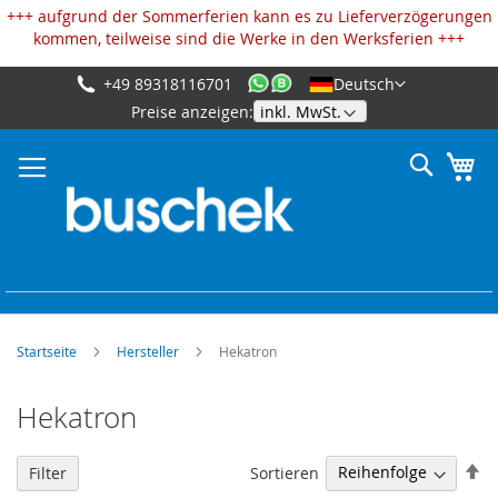
Cookie-Einstellungen
+++ aufgrund der Sommerferien kann es zu Lieferverzögerungen
kommen, teilweise sind die Werke in den Werksferien +++
+49 89318116701
Deutsch
Zum
Preise anzeigen:
Inhalt
springen
Suche
Me
Startseite
Hersteller
Hekatron
Hekatron
Ab
Sortieren
Filter
so