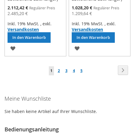
Sonderpreis
Sonderpreis
2.112,42 €
1.028,20 €
Regulärer Preis
Regulärer Preis
2.485,20 €
1.209,64 €
Inkl. 19% MwSt.
,
exkl.
Inkl. 19% MwSt.
,
exkl.
Versandkosten
Versandkosten
In den Warenkorb
In den Warenkorb
ZUR
ZUR
WUNSCHLISTE
WUNSCHLISTE
Seite
HINZUFÜGEN
HINZUFÜGEN
Seite
Weit
Sie
Seite
Seite
Seite
Seite
1
2
3
4
5
lesen
gerade
Meine Wunschliste
die
Seite
Sie haben keine Artikel auf Ihrer Wunschliste.
Bedienungsanleitung