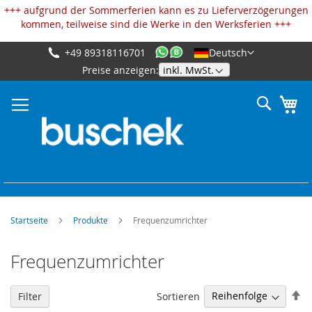
Cookie-Einstellungen
+++ aufgrund der Sommerferien kann es zu Lieferverzögerungen
kommen, teilweise sind die Werke in den Werksferien +++
+49 89318116701
Deutsch
Zum
Preise anzeigen:
Inhalt
springen
Suche
Me
Startseite
Produkte
Frequenzumrichter
Frequenzumrichter
Ab
Sortieren
Filter
so