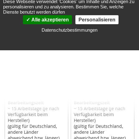
Versandkosten
Diese Webseite verwendet 'Cookies' um Inhalte und Anzeigen zu
ZUR
personalisieren und zu analysieren. Bestimmen Sie, welche
In den Warenkorb
Dienste benutzt werden dürfen
WUNSCHLISTE
Alle akzeptieren
Personalisieren
ZUR
HINZUFÜGEN
Datenschutzbestimmungen
WUNSCHLISTE
HINZUFÜGEN
Danfoss
Danfoss
Frequenzumrichter FC-
Frequenzumrichter FC-
302P7K5T5E20H1XGXXXXS
302PK75T5E55H1XGXXXXS
XXXXAXBXCXXXXDX VL
XXXXAXBXCXXXXDX VL
Bearbeitungszeit
Bearbeitungszeit
~ 15 Arbeitstage (je nach
~ 15 Arbeitstage (je nach
Verfügbarkeit beim
Verfügbarkeit beim
Hersteller)
Hersteller)
(gültig für Deutschland,
(gültig für Deutschland,
andere Länder
andere Länder
abweichend bzw. länger)
abweichend bzw. länger)