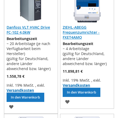
Danfoss VLT HVAC Drive
ZIEHL-ABEGG
FC-102 4,0kW
Frequenzumrichter -
FXET4AMQ
Bearbeitungszeit
~ 20 Arbeitstage (je nach
Bearbeitungszeit
Verfügbarkeit beim
~ 4 Arbeitstage
Hersteller)
(gültig für Deutschland,
(gültig für Deutschland,
andere Länder
andere Länder
abweichend bzw. länger)
abweichend bzw. länger)
11.898,81 €
1.558,78 €
Inkl. 19% MwSt.
,
exkl.
Inkl. 19% MwSt.
,
exkl.
Versandkosten
Versandkosten
In den Warenkorb
In den Warenkorb
ZUR
ZUR
WUNSCHLISTE
WUNSCHLISTE