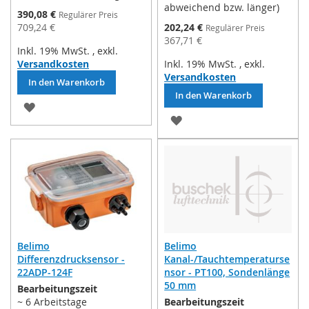
abweichend bzw. länger)
Sonderpreis
390,08 €
Regulärer Preis
Sonderpreis
709,24 €
202,24 €
Regulärer Preis
367,71 €
Inkl. 19% MwSt.
,
exkl.
Versandkosten
Inkl. 19% MwSt.
,
exkl.
Versandkosten
In den Warenkorb
In den Warenkorb
ZUR
ZUR
WUNSCHLISTE
WUNSCHLISTE
HINZUFÜGEN
HINZUFÜGEN
Belimo
Belimo
Differenzdrucksensor -
Kanal-/Tauchtemperaturse
22ADP-124F
nsor - PT100, Sondenlänge
50 mm
Bearbeitungszeit
~ 6 Arbeitstage
Bearbeitungszeit