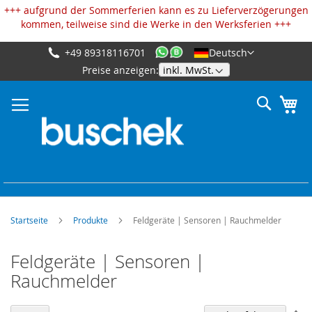
Cookie-Einstellungen
+++ aufgrund der Sommerferien kann es zu Lieferverzögerungen
kommen, teilweise sind die Werke in den Werksferien +++
+49 89318116701
Deutsch
Zum
Preise anzeigen:
Inhalt
springen
Suche
Me
Startseite
Produkte
Feldgeräte | Sensoren | Rauchmelder
Feldgeräte | Sensoren |
Rauchmelder