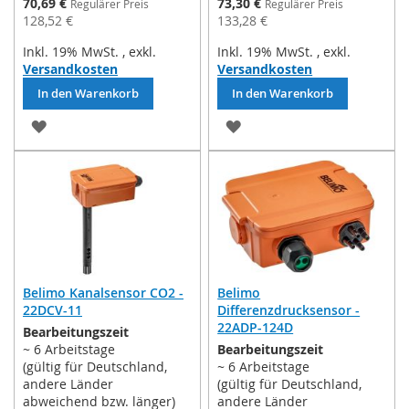
Sonderpreis
Sonderpreis
70,69 €
73,30 €
Regulärer Preis
Regulärer Preis
128,52 €
133,28 €
Inkl. 19% MwSt.
,
exkl.
Inkl. 19% MwSt.
,
exkl.
Versandkosten
Versandkosten
In den Warenkorb
In den Warenkorb
ZUR
ZUR
WUNSCHLISTE
WUNSCHLISTE
HINZUFÜGEN
HINZUFÜGEN
Belimo Kanalsensor CO2 -
Belimo
22DCV-11
Differenzdrucksensor -
22ADP-124D
Bearbeitungszeit
~ 6 Arbeitstage
Bearbeitungszeit
(gültig für Deutschland,
~ 6 Arbeitstage
andere Länder
(gültig für Deutschland,
abweichend bzw. länger)
andere Länder