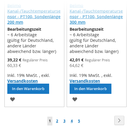
Belimo
Belimo
Kanal-/Tauchtemperaturse
Kanal-/Tauchtemperaturse
nsor - PT100, Sondenlänge
nsor - PT100, Sondenlänge
200 mm
300 mm
Bearbeitungszeit
Bearbeitungszeit
~ 6 Arbeitstage
~ 6 Arbeitstage
(gültig für Deutschland,
(gültig für Deutschland,
andere Länder
andere Länder
abweichend bzw. länger)
abweichend bzw. länger)
Sonderpreis
Sonderpreis
39,22 €
42,01 €
Regulärer Preis
Regulärer Preis
60,33 €
64,62 €
Inkl. 19% MwSt.
,
exkl.
Inkl. 19% MwSt.
,
exkl.
Versandkosten
Versandkosten
In den Warenkorb
In den Warenkorb
ZUR
ZUR
WUNSCHLISTE
WUNSCHLISTE
Seite
HINZUFÜGEN
HINZUFÜGEN
Seite
Weit
Sie
Seite
Seite
Seite
Seite
1
2
3
4
5
lesen