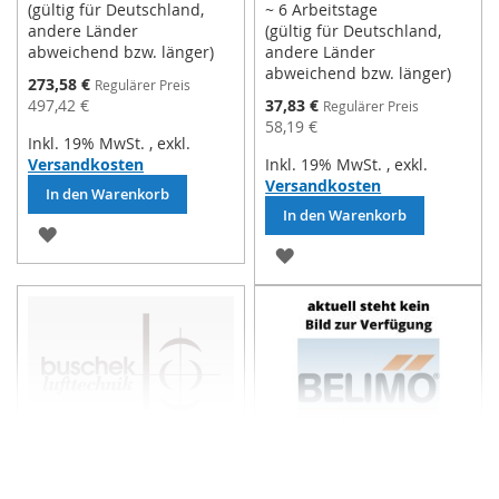
(gültig für Deutschland,
~ 6 Arbeitstage
andere Länder
(gültig für Deutschland,
abweichend bzw. länger)
andere Länder
abweichend bzw. länger)
Sonderpreis
273,58 €
Regulärer Preis
Sonderpreis
497,42 €
37,83 €
Regulärer Preis
58,19 €
Inkl. 19% MwSt.
,
exkl.
Versandkosten
Inkl. 19% MwSt.
,
exkl.
Versandkosten
In den Warenkorb
In den Warenkorb
ZUR
ZUR
WUNSCHLISTE
WUNSCHLISTE
HINZUFÜGEN
HINZUFÜGEN
Belimo
Belimo
Kanal-/Tauchtemperaturse
Kanal-/Tauchtemperaturse