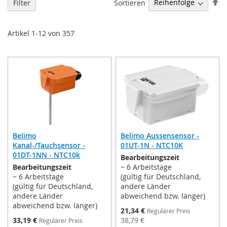
Ab
Sortieren
Filter
so
Artikel
1
-
12
von
357
Belimo
Belimo Aussensensor -
Kanal-/Tauchsensor -
01UT-1N - NTC10K
01DT-1NN - NTC10k
Bearbeitungszeit
Bearbeitungszeit
~ 6 Arbeitstage
~ 6 Arbeitstage
(gültig für Deutschland,
(gültig für Deutschland,
andere Länder
andere Länder
abweichend bzw. länger)
abweichend bzw. länger)
Sonderpreis
21,34 €
Regulärer Preis
Sonderpreis
33,19 €
38,79 €
Regulärer Preis