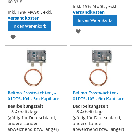
60,33 €
Inkl. 19% MwSt.
,
exkl.
Inkl. 19% MwSt.
,
exkl.
Versandkosten
Versandkosten
In den Warenkorb
In den Warenkorb
ZUR
ZUR
WUNSCHLISTE
WUNSCHLISTE
HINZUFÜGEN
HINZUFÜGEN
Belimo Frostwächter , -
Belimo Frostwächter -
01DTS-104 - 3m Kapillare
01DTS-105 - 6m Kapillare
Bearbeitungszeit
Bearbeitungszeit
~ 6 Arbeitstage
~ 6 Arbeitstage
(gültig für Deutschland,
(gültig für Deutschland,
andere Länder
andere Länder
abweichend bzw. länger)
abweichend bzw. länger)