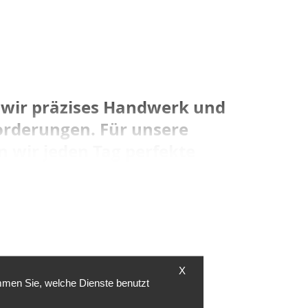
 wir präzises Handwerk und
orderungen. Für unsere
wir jeden Tag perfekte
innovative Sonderlösungen
 ZUSAMMENARBEIT!
X
mmen Sie, welche Dienste benutzt