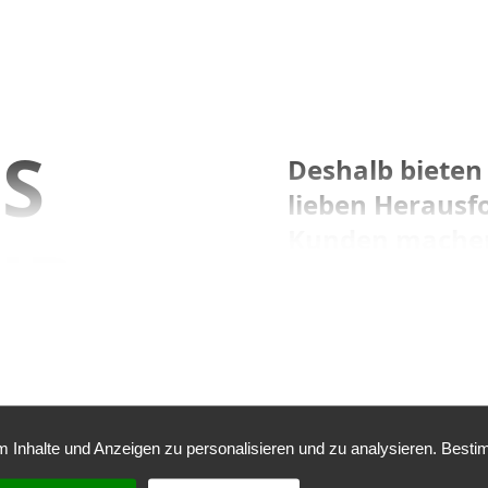
IS
Deshalb bieten
lieben Herausf
Kunden machen 
IR
Lösungen und 
möglich.
TUN!
AUF GUTE
 Inhalte und Anzeigen zu personalisieren und zu analysieren. Besti