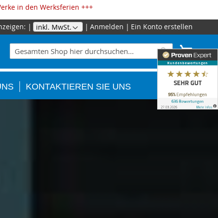
erke in den Werksferien +++
nzeigen:
Anmelden
Ein Konto erstellen
Zum
Inhalt
Suche
Mein W
springe
Suche
UNS
KONTAKTIEREN SIE UNS