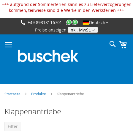
Cookie-Einstellungen
+++ aufgrund der Sommerferien kann es zu Lieferverzögerungen
kommen, teilweise sind die Werke in den Werksferien +++
+49 89318116701
Deutsch
Zum
Preise anzeigen:
Inhalt
springen
Suche
Me
Startseite
Produkte
Klappenantriebe
Klappenantriebe
Filter