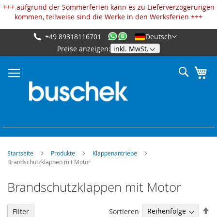
Cookie-Einstellungen
+++ aufgrund der Sommerferien kann es zu Lieferverzögerungen
kommen, teilweise sind die Werke in den Werksferien +++
+49 89318116701
Deutsch
Zum
Preise anzeigen:
Inhalt
springen
Suche
Me
Startseite
Produkte
Klappenantriebe
Brandschutzklappen mit Motor
Brandschutzklappen mit Motor
Ab
Sortieren
Filter