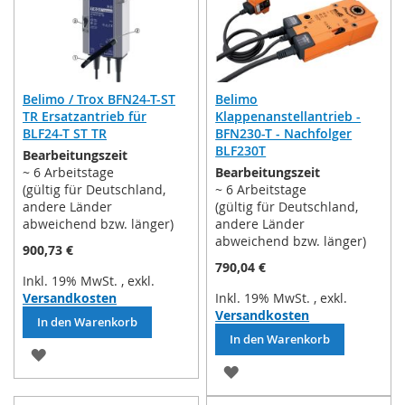
Belimo / Trox BFN24-T-ST
Belimo
TR Ersatzantrieb für
Klappenanstellantrieb -
BLF24-T ST TR
BFN230-T - Nachfolger
BLF230T
Bearbeitungszeit
~ 6 Arbeitstage
Bearbeitungszeit
(gültig für Deutschland,
~ 6 Arbeitstage
andere Länder
(gültig für Deutschland,
abweichend bzw. länger)
andere Länder
abweichend bzw. länger)
900,73 €
790,04 €
Inkl. 19% MwSt.
,
exkl.
Versandkosten
Inkl. 19% MwSt.
,
exkl.
Versandkosten
In den Warenkorb
In den Warenkorb
ZUR
ZUR
WUNSCHLISTE
WUNSCHLISTE