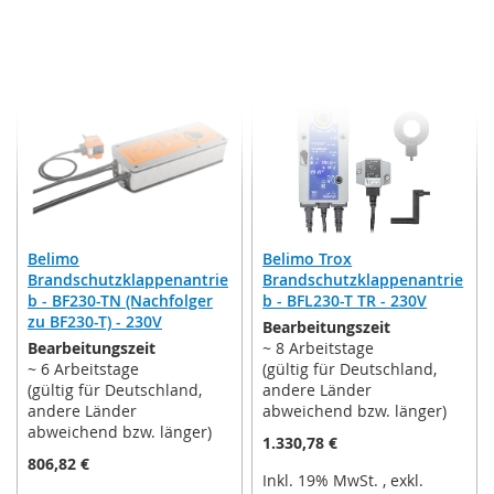
In den Warenkorb
In den Warenkorb
ZUR
ZUR
WUNSCHLISTE
WUNSCHLISTE
HINZUFÜGEN
HINZUFÜGEN
Belimo
Belimo Trox
Brandschutzklappenantrie
Brandschutzklappenantrie
b - BF230-TN (Nachfolger
b - BFL230-T TR - 230V
zu BF230-T) - 230V
Bearbeitungszeit
Bearbeitungszeit
~ 8 Arbeitstage
~ 6 Arbeitstage
(gültig für Deutschland,
(gültig für Deutschland,
andere Länder
andere Länder
abweichend bzw. länger)
abweichend bzw. länger)
1.330,78 €
806,82 €
Inkl. 19% MwSt.
,
exkl.