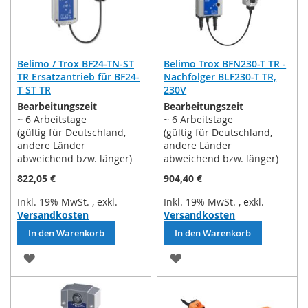
Belimo / Trox BF24-TN-ST
Belimo Trox BFN230-T TR -
TR Ersatzantrieb für BF24-
Nachfolger BLF230-T TR,
T ST TR
230V
Bearbeitungszeit
Bearbeitungszeit
~ 6 Arbeitstage
~ 6 Arbeitstage
(gültig für Deutschland,
(gültig für Deutschland,
andere Länder
andere Länder
abweichend bzw. länger)
abweichend bzw. länger)
822,05 €
904,40 €
Inkl. 19% MwSt.
,
exkl.
Inkl. 19% MwSt.
,
exkl.
Versandkosten
Versandkosten
In den Warenkorb
In den Warenkorb
ZUR
ZUR
WUNSCHLISTE
WUNSCHLISTE
HINZUFÜGEN
HINZUFÜGEN