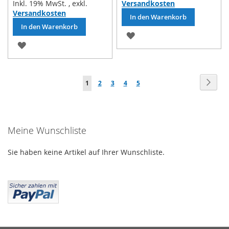
Inkl. 19% MwSt.
,
exkl.
Versandkosten
Versandkosten
In den Warenkorb
In den Warenkorb
ZUR
ZUR
WUNSCHLISTE
WUNSCHLISTE
HINZUFÜGEN
Seite
HINZUFÜGEN
Seite
Weit
Sie
Seite
Seite
Seite
Seite
1
2
3
4
5
lesen
gerade
Meine Wunschliste
die
Seite
Sie haben keine Artikel auf Ihrer Wunschliste.