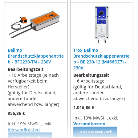
WUNSCHLISTE
WUNSCHLISTE
HINZUFÜGEN
HINZUFÜGEN
Belimo
Trox Belimo
Brandschutzklappenantrie
Brandschutzklappenantrie
b - BFG230-TN - 230V
b - BE 230-12 (M466DZ7) -
230V
Bearbeitungszeit
~ 10 Arbeitstage (je nach
Bearbeitungszeit
Verfügbarkeit beim
~ 6 Arbeitstage
Hersteller)
(gültig für Deutschland,
(gültig für Deutschland,
andere Länder
andere Länder
abweichend bzw. länger)
abweichend bzw. länger)
1.016,86 €
956,86 €
Inkl. 19% MwSt.
,
exkl.
Inkl. 19% MwSt.
,
exkl.
Versandkosten
Versandkosten
In den Warenkorb
In den Warenkorb