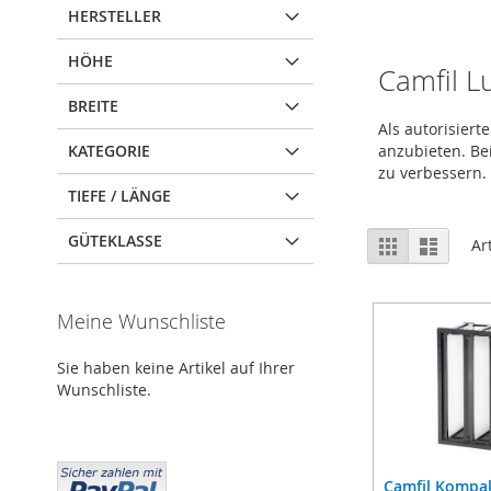
HERSTELLER
HÖHE
Camfil Lu
BREITE
Als autorisiert
KATEGORIE
anzubieten. Be
zu verbessern.
TIEFE / LÄNGE
Anzeigen
GÜTEKLASSE
Liste
Liste
Ar
als
Meine Wunschliste
Sie haben keine Artikel auf Ihrer
Wunschliste.
Camfil Kompak