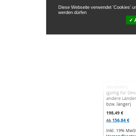
Diese Webseite verwendet 'Cookies' um
werden dürfen
A
Camfil Kompak
Form - Opakfi
70%, M6, 592
Bearbeitungsz
~ 15 Arbeitsta
Verfügbarkeit
Hersteller)
(gültig für De
andere Lände
bzw. länger)
198,49 €
156,84 €
Ab
Inkl. 19% MwS