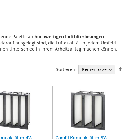
sende Palette an
hochwertigen Luftfilterlösungen
l darauf ausgelegt sind, die Luftqualität in jedem Umfeld
einen Unterschied in Ihrem Arbeitsalltag machen können.
Abstei
Sortieren
sortier
ompaktfilter 4V-
Camfil Kompaktfilter 3V-