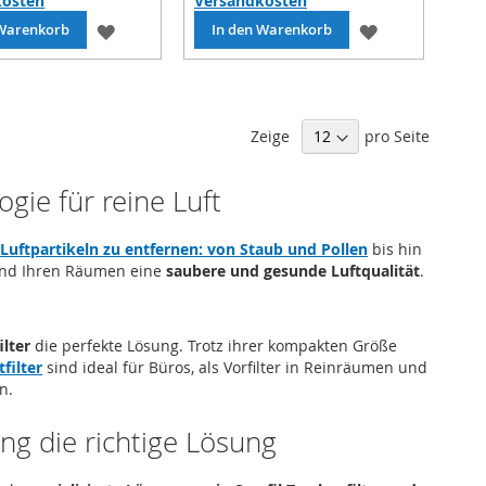
kosten
Versandkosten
ZUR
ZUR
 Warenkorb
In den Warenkorb
WUNSCHLISTE
WUNSCHLIST
HINZUFÜGEN
HINZUFÜGEN
Zeige
pro Seite
ogie für reine Luft
n
Luftpartikeln zu entfernen: von Staub und Pollen
bis hin
h und Ihren Räumen eine
saubere und gesunde Luftqualität
.
lter
die perfekte Lösung. Trotz ihrer kompakten Größe
filter
sind ideal für Büros, als Vorfilter in Reinräumen und
n.
ung die richtige Lösung