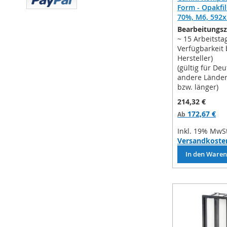
Form - Opakfi
70%, M6, 592
Bearbeitungsz
~ 15 Arbeitsta
Verfügbarkeit
Hersteller)
(gültig für De
andere Lände
bzw. länger)
214,32 €
172,67 €
Ab
Inkl. 19% MwS
Versandkoste
In den Ware