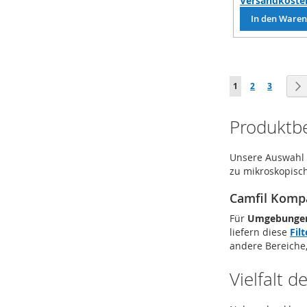
Versandkoste
In den Ware
Seite
Sie lesen gerade d
Seite
Seite
1
2
3
Produktber
Unsere Auswahl an
zu mikroskopisch
Camfil Kompa
Für
Umgebungen,
liefern diese
Filt
andere Bereiche
Vielfalt 