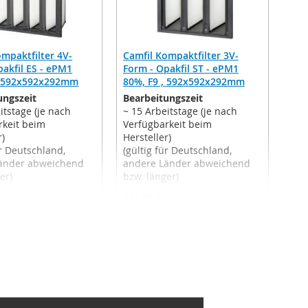
ompaktfilter 4V-
Camfil Kompaktfilter 3V-
pakfil ES - ePM1
Form - Opakfil ST - ePM1
, 592x592x292mm
80%, F9 , 592x592x292mm
ungszeit
Bearbeitungszeit
itstage (je nach
~ 15 Arbeitstage (je nach
rkeit beim
Verfügbarkeit beim
r)
Hersteller)
ür Deutschland,
(gültig für Deutschland,
änder abweichend
andere Länder abweichend
er)
bzw. länger)
211,46 €
 €
169,81 €
Ab
% MwSt.
,
exkl.
Inkl. 19% MwSt.
,
exkl.
kosten
Versandkosten
ZUR
ZUR
 Warenkorb
In den Warenkorb
WUNSCHLISTE
WUNSCHLIST