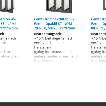
tfilter 4V-
Camfil Kompaktfilter 3V-
Camfil K
l ES - ePM1
Form - Opakfil ST - ePM1
Form - O
x592x292mm
70%, F8, 592x592x292mm
80%, F9 
eit
Bearbeitungszeit
Bearbeit
ge (je nach
~ 15 Arbeitstage (je nach
~ 15 Arbe
 beim
Verfügbarkeit beim
Verfügba
Hersteller)
Herstelle
utschland,
(gültig für Deutschland,
(gültig f
r abweichend
andere Länder abweichend
andere L
bzw. länger)
bzw. läng
193,38 €
216,34 €
151,73 €
174,69
Ab
Ab
t.
,
exkl.
Inkl. 19% MwSt.
,
exkl.
Inkl. 19
n
Versandkosten
Versand
ZUR
ZUR
nkorb
In den Warenkorb
In den
WUNSCHLISTE
WUNSCHLISTE