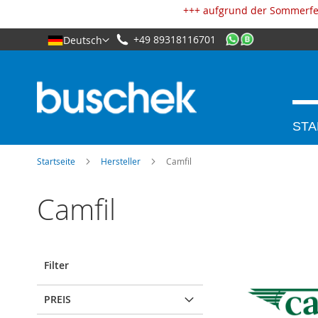
Cookie-Einstellungen
+++ aufgrund der Sommerfer
+49 89318116701
Deutsch
STA
Startseite
Hersteller
Camfil
Camfil
Filter
PREIS