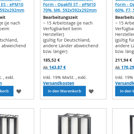
l ES - ePM10
Form - Opakfil ST - ePM10
Form - O
x592x292mm
70%, M6, 592x592x292mm
60%, F7
eit
Bearbeitungszeit
Bearbeit
ge (je nach
~ 15 Arbeitstage (je nach
~ 15 Arbe
 beim
Verfügbarkeit beim
Verfügba
Hersteller)
Herstelle
utschland,
(gültig für Deutschland,
(gültig f
r abweichend
andere Länder abweichend
andere L
bzw. länger)
bzw. läng
185,52 €
211,94 €
143,87 €
170,29
Ab
Ab
t.
,
exkl.
Inkl. 19% MwSt.
,
exkl.
Inkl. 19
n
Versandkosten
Versand
ZUR
ZUR
nkorb
In den Warenkorb
In den
WUNSCHLISTE
WUNSCHLISTE
HINZUFÜGEN
HINZUFÜGEN