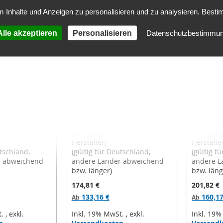
HINZUFÜGEN
HINZUFÜGEN
 Inhalte und Anzeigen zu personalisieren und zu analysieren. Besti
lle akzeptieren
Personalisieren
Datenschutzbestimmu
tfilter 4V-
Camfil Kompaktfilter 3V-
Camfil K
l ES - ePM10
Form - Opakfil ST - ePM10
Form - O
x490x292mm
70%, M6, 592x490x292mm
60%, F7
eit
Bearbeitungszeit
Bearbeit
ge (je nach
~ 15 Arbeitstage (je nach
~ 15 Arbe
 beim
Verfügbarkeit beim
Verfügba
Hersteller)
Herstelle
utschland,
(gültig für Deutschland,
(gültig f
r abweichend
andere Länder abweichend
andere L
bzw. länger)
bzw. läng
174,81 €
201,82 €
133,16 €
160,17
Ab
Ab
t.
,
exkl.
Inkl. 19% MwSt.
,
exkl.
Inkl. 19