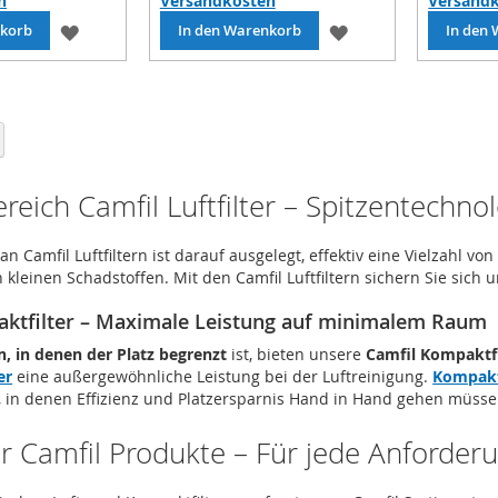
n
Versandkosten
Versand
ZUR
ZUR
nkorb
In den Warenkorb
In den
WUNSCHLISTE
WUNSCHLISTE
HINZUFÜGEN
HINZUFÜGEN
ie Seite
Seite
Weiter
eich Camfil Luftfilter – Spitzentechnol
 Camfil Luftfiltern ist darauf ausgelegt, effektiv eine Vielzahl vo
 kleinen Schadstoffen. Mit den Camfil Luftfiltern sichern Sie sic
ktfilter – Maximale Leistung auf minimalem Raum
 in denen der Platz begrenzt
ist, bieten unsere
Camfil Kompaktfi
er
eine außergewöhnliche Leistung bei der Luftreinigung.
Kompakt
, in denen Effizienz und Platzersparnis Hand in Hand gehen müsse
der Camfil Produkte – Für jede Anforder