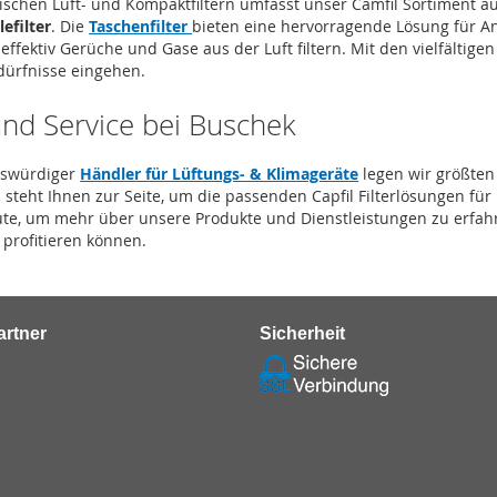
ischen Luft- und Kompaktfiltern umfasst unser Camfil Sortiment 
efilter
. Die
Taschenfilter
bieten eine hervorragende Lösung für A
effektiv Gerüche und Gase aus der Luft filtern. Mit den vielfältige
dürfnisse eingehen.
und Service bei Buschek
enswürdiger
Händler für Lüftungs- & Klimageräte
legen wir größten
steht Ihnen zur Seite, um die passenden Capfil Filterlösungen für
te, um mehr über unsere Produkte und Dienstleistungen zu erfah
 profitieren können.
rtner
Sicherheit