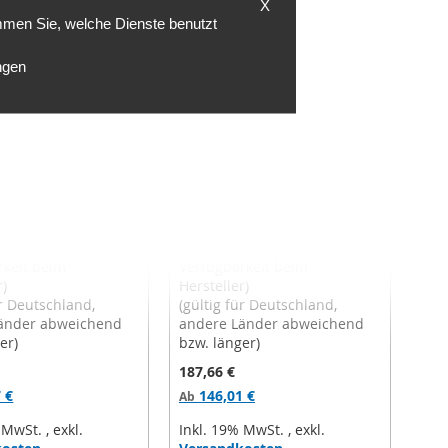
X
HINZUFÜGEN
HINZUFÜGEN
mmen Sie, welche Dienste benutzt
ngen
ompaktfilter 4V-
Camfil Kompaktfilter 3V-
pakfil ES - ePM1
Form - Opakfil ST - ePM1
, 592x490x292mm
55%, F7, 592x490x292mm
ungszeit
Bearbeitungszeit
itstage (je nach
~ 15 Arbeitstage (je nach
rkeit beim
Verfügbarkeit beim
r)
Hersteller)
ür Deutschland,
(gültig für Deutschland,
änder abweichend
andere Länder abweichend
er)
bzw. länger)
187,66 €
 €
146,01 €
Ab
% MwSt.
,
exkl.
Inkl. 19% MwSt.
,
exkl.