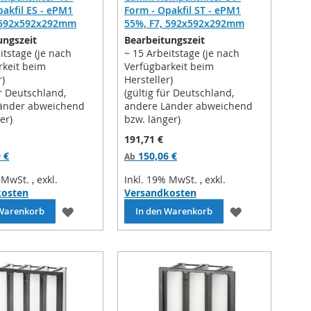
pakfil ES - ePM1
Form - Opakfil ST - ePM1
, 592x592x292mm
55%, F7, 592x592x292mm
ungszeit
Bearbeitungszeit
itstage (je nach
~ 15 Arbeitstage (je nach
rkeit beim
Verfügbarkeit beim
r)
Hersteller)
ür Deutschland,
(gültig für Deutschland,
änder abweichend
andere Länder abweichend
er)
bzw. länger)
191,71 €
 €
150,06 €
Ab
% MwSt.
,
exkl.
Inkl. 19% MwSt.
,
exkl.
kosten
Versandkosten
ZUR
ZUR
 Warenkorb
In den Warenkorb
WUNSCHLISTE
WUNSCHLIST
HINZUFÜGEN
HINZUFÜGEN