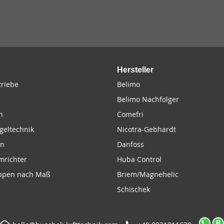
Hersteller
riebe
Belimo
Belimo Nachfolger
n
Comefri
geltechnik
Nicotra-Gebhardt
en
Danfoss
mrichter
Huba Control
appen nach Maß
Briem/Magnehelic
Schischek