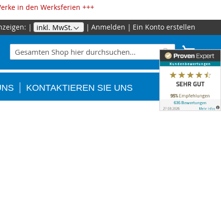
erke in den Werksferien +++
nzeigen:
Anmelden
Ein Konto erstellen
Zum
Inhalt
Suche
Mein W
springe
Suche
UNS
KONTAKTIEREN SIE UNS