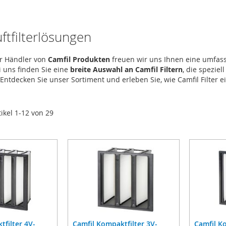
ftfilterlösungen
er Händler von
Camfil Produkten
freuen wir uns Ihnen eine umfas
i uns finden Sie eine
breite Auswahl an Camfil Filtern
, die speziel
 Entdecken Sie unser Sortiment und erleben Sie, wie Camfil Filter 
tikel
1
-
12
von
29
tfilter 4V-
Camfil Kompaktfilter 3V-
Camfil K