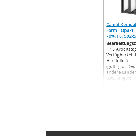
Camfil Kompak
Form - Opakfi
70%, F8, 592
Bearbeitungsz
~ 15 Arbeitsta
Verfügbarkeit
Hersteller)
(gültig für De
andere Lände
bzw. länger)
214,20 €
172,55 €
Ab
Inkl. 19% MwS
Versandkoste
In den Ware