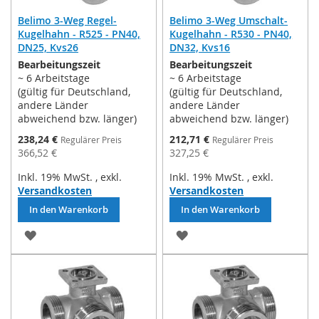
Belimo 3-Weg Regel-
Belimo 3-Weg Umschalt-
Kugelhahn - R525 - PN40,
Kugelhahn - R530 - PN40,
DN25, Kvs26
DN32, Kvs16
Bearbeitungszeit
Bearbeitungszeit
~ 6 Arbeitstage
~ 6 Arbeitstage
(gültig für Deutschland,
(gültig für Deutschland,
andere Länder
andere Länder
abweichend bzw. länger)
abweichend bzw. länger)
Sonderpreis
Sonderpreis
238,24 €
212,71 €
Regulärer Preis
Regulärer Preis
366,52 €
327,25 €
Inkl. 19% MwSt.
,
exkl.
Inkl. 19% MwSt.
,
exkl.
Versandkosten
Versandkosten
In den Warenkorb
In den Warenkorb
ZUR
ZUR
WUNSCHLISTE
WUNSCHLISTE
HINZUFÜGEN
HINZUFÜGEN