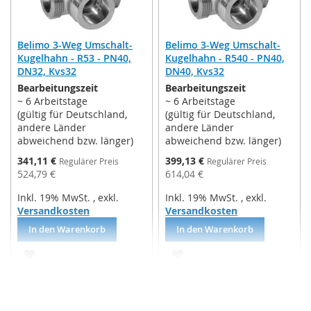
Belimo 3-Weg Umschalt-
Belimo 3-Weg Umschalt-
Kugelhahn - R53 - PN40,
Kugelhahn - R540 - PN40,
DN32, Kvs32
DN40, Kvs32
Bearbeitungszeit
Bearbeitungszeit
~ 6 Arbeitstage
~ 6 Arbeitstage
(gültig für Deutschland,
(gültig für Deutschland,
andere Länder
andere Länder
abweichend bzw. länger)
abweichend bzw. länger)
Sonderpreis
Sonderpreis
341,11 €
399,13 €
Regulärer Preis
Regulärer Preis
524,79 €
614,04 €
Inkl. 19% MwSt.
,
exkl.
Inkl. 19% MwSt.
,
exkl.
Versandkosten
Versandkosten
In den Warenkorb
In den Warenkorb
ZUR
ZUR
WUNSCHLISTE
WUNSCHLISTE
HINZUFÜGEN
HINZUFÜGEN