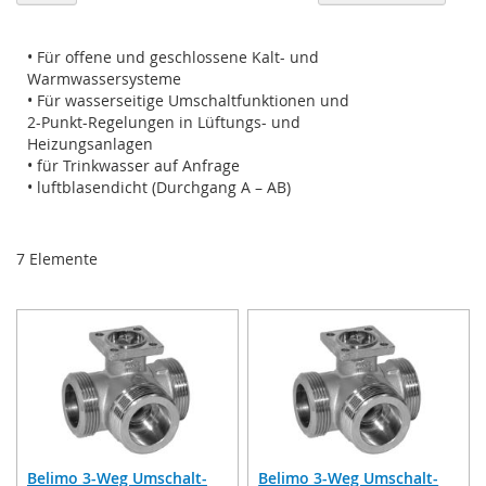
so
• Für offene und geschlossene Kalt- und
Warmwassersysteme
• Für wasserseitige Umschaltfunktionen und
2-Punkt-Regelungen in Lüftungs- und
Heizungsanlagen
• für Trinkwasser auf Anfrage
• luftblasendicht (Durchgang A – AB)
7
Elemente
Belimo 3-Weg Umschalt-
Belimo 3-Weg Umschalt-