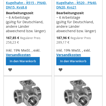
Kugelhahn - R515 - PN40,
Kugelhahn - R520 - PN40,
DN15, Kvs8,6
DN20, Kvs21
Bearbeitungszeit
Bearbeitungszeit
~ 6 Arbeitstage
~ 6 Arbeitstage
(gültig für Deutschland,
(gültig für Deutschland,
andere Länder
andere Länder
abweichend bzw. länger)
abweichend bzw. länger)
Sonderpreis
Sonderpreis
167,85 €
187,96 €
Regulärer Preis
Regulärer Preis
258,23 €
289,17 €
Inkl. 19% MwSt.
,
exkl.
Inkl. 19% MwSt.
,
exkl.
Versandkosten
Versandkosten
In den Warenkorb
In den Warenkorb
ZUR
ZUR
WUNSCHLISTE
WUNSCHLISTE
HINZUFÜGEN
HINZUFÜGEN