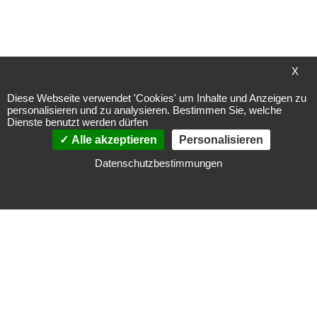
Belimo 3-Weg Umschalt-
X
Kugelhahn - R550 - PN40,
DN50, Kvs49
Diese Webseite verwendet 'Cookies' um Inhalte und Anzeigen zu
personalisieren und zu analysieren. Bestimmen Sie, welche
Bearbeitungszeit
Dienste benutzt werden dürfen
~ 6 Arbeitstage
Alle akzeptieren
Personalisieren
(gültig für Deutschland,
andere Länder
Datenschutzbestimmungen
abweichend bzw. länger)
Sonderpreis
515,15 €
Regulärer Preis
792,54 €
Inkl. 19% MwSt.
,
exkl.
Versandkosten
In den Warenkorb
ZUR
WUNSCHLISTE