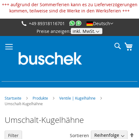
Cookie-Einstellungen
+++ aufgrund der Sommerferien kann es zu Lieferverzögerungen
kommen, teilweise sind die Werke in den Werksferien +++
+49 89318116701
Deutsch
Zum
Preise anzeigen:
Inhalt
springen
Suche
Me
Startseite
Produkte
Ventile | Kugelhähne
Umschalt-Kugelhähne
Umschalt-Kugelhähne
Ab
Sortieren
Filter