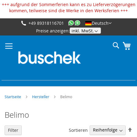
Cookie-Einstellungen
+++ aufgrund der Sommerferien kann es zu Lieferverzögerungen
kommen, teilweise sind die Werke in den Werksferien +++
+49 89318116701
Deutsch
Zum
Preise anzeigen:
Inhalt
springen
Suche
Me
Startseite
Hersteller
Belimo
Belimo
Ab
Sortieren
Filter
so