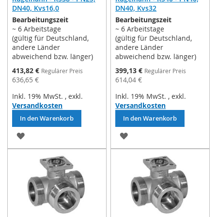
DN40, Kvs16,0
DN40, Kvs32
Bearbeitungszeit
Bearbeitungszeit
~ 6 Arbeitstage
~ 6 Arbeitstage
(gültig für Deutschland,
(gültig für Deutschland,
andere Länder
andere Länder
abweichend bzw. länger)
abweichend bzw. länger)
Sonderpreis
Sonderpreis
413,82 €
399,13 €
Regulärer Preis
Regulärer Preis
636,65 €
614,04 €
Inkl. 19% MwSt.
,
exkl.
Inkl. 19% MwSt.
,
exkl.
Versandkosten
Versandkosten
In den Warenkorb
In den Warenkorb
ZUR
ZUR
WUNSCHLISTE
WUNSCHLISTE
HINZUFÜGEN
HINZUFÜGEN