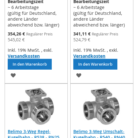
Bearbeitungszeit
Bearbeitungszeit
~ 6 Arbeitstage
~ 6 Arbeitstage
(gültig für Deutschland,
(gültig für Deutschland,
andere Länder
andere Länder
abweichend bzw. länger)
abweichend bzw. länger)
Sonderpreis
Sonderpreis
354,26 €
341,11 €
Regulärer Preis
Regulärer Preis
545,02 €
524,79 €
Inkl. 19% MwSt.
,
exkl.
Inkl. 19% MwSt.
,
exkl.
Versandkosten
Versandkosten
In den Warenkorb
In den Warenkorb
ZUR
ZUR
WUNSCHLISTE
WUNSCHLISTE
HINZUFÜGEN
HINZUFÜGEN
Belimo 3-Weg Regel-
Belimo 3-Weg Umschalt-
Kugelhahn - R538 - PN25,
Kugelhahn - R540 - PN40,