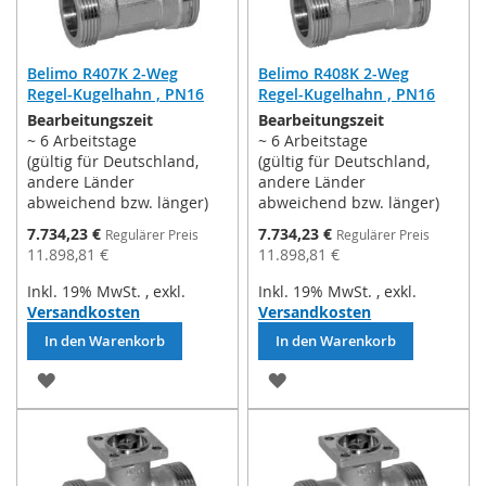
Belimo R407K 2-Weg
Belimo R408K 2-Weg
Regel-Kugelhahn , PN16
Regel-Kugelhahn , PN16
Bearbeitungszeit
Bearbeitungszeit
~ 6 Arbeitstage
~ 6 Arbeitstage
(gültig für Deutschland,
(gültig für Deutschland,
andere Länder
andere Länder
abweichend bzw. länger)
abweichend bzw. länger)
Sonderpreis
Sonderpreis
7.734,23 €
7.734,23 €
Regulärer Preis
Regulärer Preis
11.898,81 €
11.898,81 €
Inkl. 19% MwSt.
,
exkl.
Inkl. 19% MwSt.
,
exkl.
Versandkosten
Versandkosten
In den Warenkorb
In den Warenkorb
ZUR
ZUR
WUNSCHLISTE
WUNSCHLISTE
HINZUFÜGEN
HINZUFÜGEN