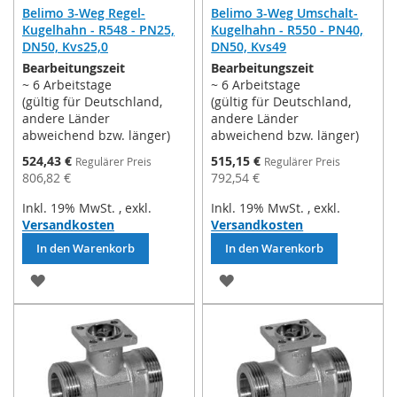
Belimo 3-Weg Regel-
Belimo 3-Weg Umschalt-
Kugelhahn - R548 - PN25,
Kugelhahn - R550 - PN40,
DN50, Kvs25,0
DN50, Kvs49
Bearbeitungszeit
Bearbeitungszeit
~ 6 Arbeitstage
~ 6 Arbeitstage
(gültig für Deutschland,
(gültig für Deutschland,
andere Länder
andere Länder
abweichend bzw. länger)
abweichend bzw. länger)
Sonderpreis
Sonderpreis
524,43 €
515,15 €
Regulärer Preis
Regulärer Preis
806,82 €
792,54 €
Inkl. 19% MwSt.
,
exkl.
Inkl. 19% MwSt.
,
exkl.
Versandkosten
Versandkosten
In den Warenkorb
In den Warenkorb
ZUR
ZUR
WUNSCHLISTE
WUNSCHLISTE
HINZUFÜGEN
HINZUFÜGEN