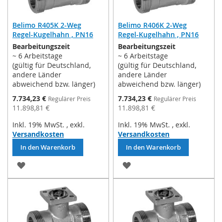
Belimo R405K 2-Weg
Belimo R406K 2-Weg
Regel-Kugelhahn , PN16
Regel-Kugelhahn , PN16
Bearbeitungszeit
Bearbeitungszeit
~ 6 Arbeitstage
~ 6 Arbeitstage
(gültig für Deutschland,
(gültig für Deutschland,
andere Länder
andere Länder
abweichend bzw. länger)
abweichend bzw. länger)
Sonderpreis
Sonderpreis
7.734,23 €
7.734,23 €
Regulärer Preis
Regulärer Preis
11.898,81 €
11.898,81 €
Inkl. 19% MwSt.
,
exkl.
Inkl. 19% MwSt.
,
exkl.
Versandkosten
Versandkosten
In den Warenkorb
In den Warenkorb
ZUR
ZUR
WUNSCHLISTE
WUNSCHLISTE
HINZUFÜGEN
HINZUFÜGEN