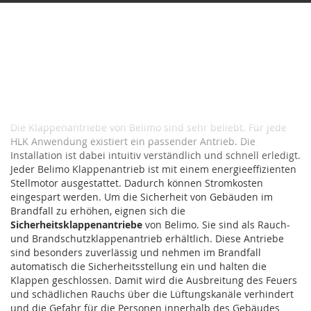
Seite
HINZUFÜGEN
Seite
Zurück
Seite
Weit
Seite
Seite
Sie
Seite
Seite
3
4
5
6
7
lesen
gerade
Geringer Stromverbrauch mit den
die
Antrieben von Belimo
Seite
Die Klappenantriebe von Belimo sind sehr beliebt. Für jede
HLK Anwendung existiert ein passender Antrieb. Die
Installation ist dabei intuitiv verständlich und schnell erledigt.
Jeder Belimo Klappenantrieb ist mit einem energieeffizienten
Stellmotor ausgestattet. Dadurch können Stromkosten
eingespart werden. Um die Sicherheit von Gebäuden im
Brandfall zu erhöhen, eignen sich die
Sicherheitsklappenantriebe
von Belimo. Sie sind als Rauch-
und Brandschutzklappenantrieb erhältlich. Diese Antriebe
sind besonders zuverlässig und nehmen im Brandfall
automatisch die Sicherheitsstellung ein und halten die
Klappen geschlossen. Damit wird die Ausbreitung des Feuers
und schädlichen Rauchs über die Lüftungskanäle verhindert
und die Gefahr für die Personen innerhalb des Gebäudes