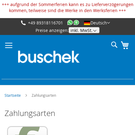
Cookie-Einstellungen
+++ aufgrund der Sommerferien kann es zu Lieferverzögerungen
kommen, teilweise sind die Werke in den Werksferien +++
+49 89318116701
Deutsch
Zum
Preise anzeigen:
Inhalt
springen
Suche
Me
Startseite
Zahlungsarten
Zahlungsarten