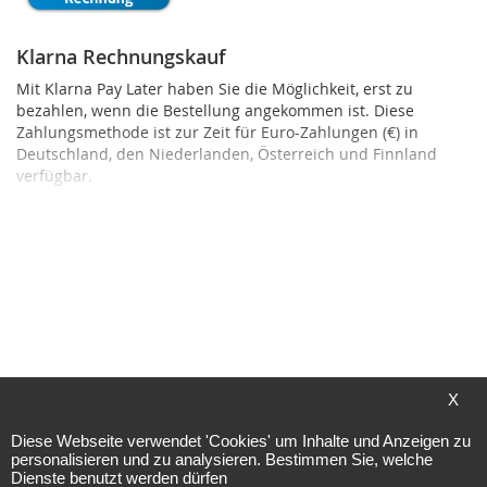
Klarna Rechnungskauf
Mit Klarna Pay Later haben Sie die Möglichkeit, erst zu
bezahlen, wenn die Bestellung angekommen ist. Diese
Zahlungsmethode ist zur Zeit für Euro-Zahlungen (€) in
Deutschland, den Niederlanden, Österreich und Finnland
verfügbar.
Klarna Ratenkauf
X
Mit Klarna Slice It ermöglichen wir Ihnen die Bestellung in
Raten zu bezahlen. Diese Zahlungsmethode ist zur Zeit für
Diese Webseite verwendet 'Cookies' um Inhalte und Anzeigen zu
personalisieren und zu analysieren. Bestimmen Sie, welche
Euro-Zahlungen (€) in Deutschland, Österreich und Finnland
Dienste benutzt werden dürfen
verfügbar.