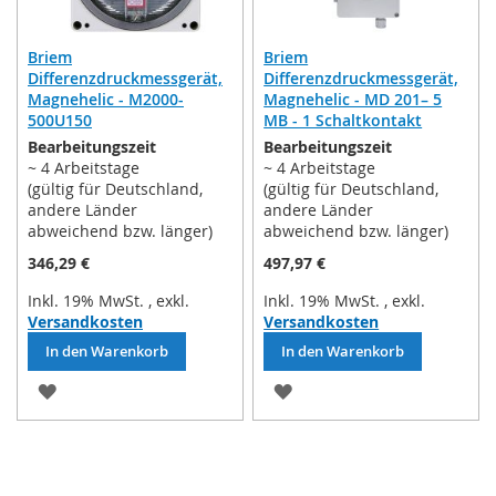
Briem
Briem
Differenzdruckmessgerät,
Differenzdruckmessgerät,
Magnehelic - M2000-
Magnehelic - MD 201– 5
500U150
MB - 1 Schaltkontakt
Bearbeitungszeit
Bearbeitungszeit
~ 4 Arbeitstage
~ 4 Arbeitstage
(gültig für Deutschland,
(gültig für Deutschland,
andere Länder
andere Länder
abweichend bzw. länger)
abweichend bzw. länger)
346,29 €
497,97 €
Inkl. 19% MwSt.
,
exkl.
Inkl. 19% MwSt.
,
exkl.
Versandkosten
Versandkosten
In den Warenkorb
In den Warenkorb
ZUR
ZUR
WUNSCHLISTE
WUNSCHLISTE
HINZUFÜGEN
HINZUFÜGEN