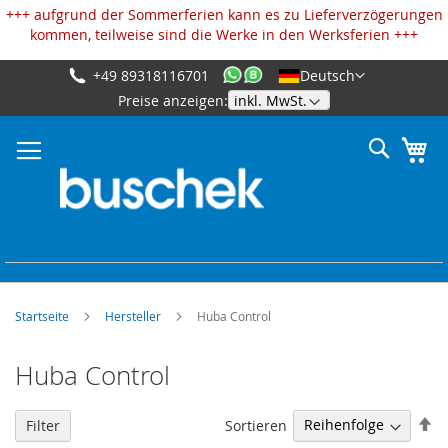
Cookie-Einstellungen
+++ aufgrund der Sommerferien kann es zu Lieferverzögerungen
kommen, teilweise sind die Werke in den Werksferien +++
+49 89318116701
Deutsch
Zum
Preise anzeigen:
Inhalt
springen
Suche
Me
Startseite
Hersteller
Huba Control
Huba Control
Ab
Sortieren
Filter
so