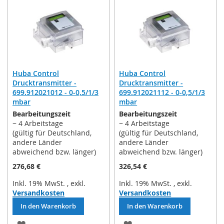
HINZUFÜGEN
HINZUFÜGEN
Huba Control
Huba Control
Drucktransmitter -
Drucktransmitter -
699.912021012 - 0-0,5/1/3
699.912021112 - 0-0,5/1/3
mbar
mbar
Bearbeitungszeit
Bearbeitungszeit
~ 4 Arbeitstage
~ 4 Arbeitstage
(gültig für Deutschland,
(gültig für Deutschland,
andere Länder
andere Länder
abweichend bzw. länger)
abweichend bzw. länger)
276,68 €
326,54 €
Inkl. 19% MwSt.
,
exkl.
Inkl. 19% MwSt.
,
exkl.
Versandkosten
Versandkosten
In den Warenkorb
In den Warenkorb
ZUR
ZUR