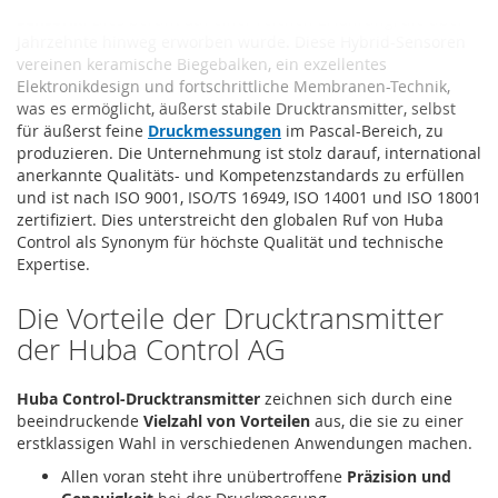
Sensorik
. Dies beruht auf einer reichen Erfahrung, die über
Jahrzehnte hinweg erworben wurde. Diese Hybrid-Sensoren
vereinen keramische Biegebalken, ein exzellentes
Elektronikdesign und fortschrittliche Membranen-Technik,
was es ermöglicht, äußerst stabile Drucktransmitter, selbst
für äußerst feine
Druckmessungen
im Pascal-Bereich, zu
produzieren. Die Unternehmung ist stolz darauf, international
anerkannte Qualitäts- und Kompetenzstandards zu erfüllen
und ist nach ISO 9001, ISO/TS 16949, ISO 14001 und ISO 18001
zertifiziert. Dies unterstreicht den globalen Ruf von Huba
Control als Synonym für höchste Qualität und technische
Expertise.
Die Vorteile der Drucktransmitter
der Huba Control AG
Huba Control-Drucktransmitter
zeichnen sich durch eine
beeindruckende
Vielzahl von Vorteilen
aus, die sie zu einer
erstklassigen Wahl in verschiedenen Anwendungen machen.
Allen voran steht ihre unübertroffene
Präzision und