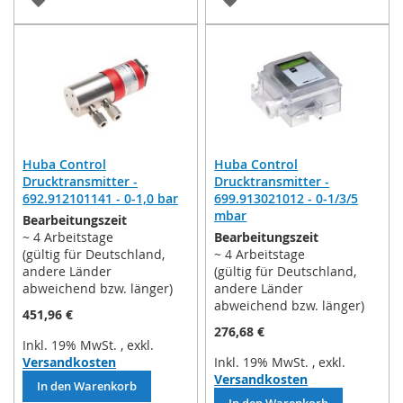
WUNSCHLISTE
WUNSCHLISTE
HINZUFÜGEN
HINZUFÜGEN
Huba Control
Huba Control
Drucktransmitter -
Drucktransmitter -
692.912101141 - 0-1,0 bar
699.913021012 - 0-1/3/5
mbar
Bearbeitungszeit
~ 4 Arbeitstage
Bearbeitungszeit
(gültig für Deutschland,
~ 4 Arbeitstage
andere Länder
(gültig für Deutschland,
abweichend bzw. länger)
andere Länder
abweichend bzw. länger)
451,96 €
276,68 €
Inkl. 19% MwSt.
,
exkl.
Versandkosten
Inkl. 19% MwSt.
,
exkl.
Versandkosten
In den Warenkorb
In den Warenkorb