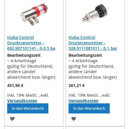
HINZUFÜGEN
HINZUFÜGEN
Huba Control
Huba Control
Drucktransmitter -
Drucktransmitter -
692.907101141 - 0-0,5 ba
528.9111081911 - 0-1 bar
Bearbeitungszeit
Bearbeitungszeit
~ 4 Arbeitstage
~ 4 Arbeitstage
(gültig für Deutschland,
(gültig für Deutschland,
andere Länder
andere Länder
abweichend bzw. länger)
abweichend bzw. länger)
451,96 €
261,21 €
Inkl. 19% MwSt.
,
exkl.
Inkl. 19% MwSt.
,
exkl.
Versandkosten
Versandkosten
In den Warenkorb
In den Warenkorb
ZUR
ZUR
WUNSCHLISTE
WUNSCHLISTE