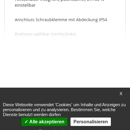
einstellbar
Anschluss Schraubklemme mit Abdeckung IP54
Drehsinn wählbar (rechts/links)
Drehwinkelbegrenzung mechanisch integriert
Schaltleistung 1 mA...3(0.5)A, AC 250 V
X
Mehr Infos
Diese Webseite verwendet 'Cookies' um Inhalte und Anzeigen zu
personalisieren und zu analysieren. Bestimmen Sie, welche
Dienste benutzt werden dürfen
4,60 von 5
Alle akzeptieren
Personalisieren