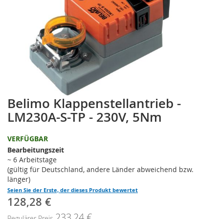
Belimo Klappenstellantrieb -
Zum
Anfang
LM230A-S-TP - 230V, 5Nm
der
Bildgalerie
VERFÜGBAR
springen
Bearbeitungszeit
~ 6 Arbeitstage
(gültig für Deutschland, andere Länder abweichend bzw.
länger)
Seien Sie der Erste, der dieses Produkt bewertet
128,28 €
Sonderpreis
233,24 €
Regulärer Preis