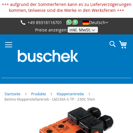
Cookie-Einstellungen
+++ aufgrund der Sommerferien kann es zu Lieferverzögerungen
kommen, teilweise sind die Werke in den Werksferien +++
+49 89318116701
Deutsch
Zum
Preise anzeigen:
Inhalt
springen
Suche
Me
Startseite
Produkte
Klappenantriebe
Belimo Klappenstellantrieb - LM230A-S-TP - 230V, 5Nm
Zum
Ende
der
Bildgalerie
springen