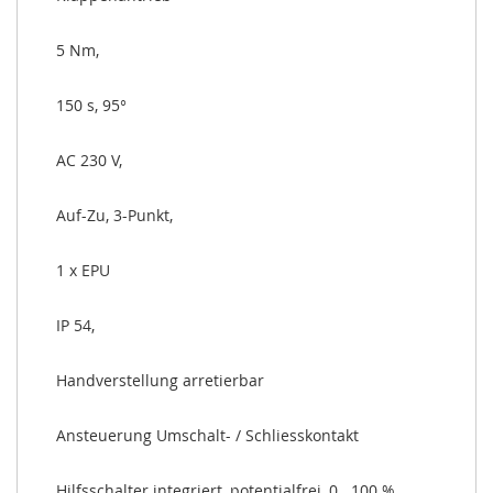
5 Nm,
150 s, 95°
AC 230 V,
Auf-Zu, 3-Punkt,
1 x EPU
IP 54,
Handverstellung arretierbar
Ansteuerung Umschalt- / Schliesskontakt
Hilfsschalter integriert, potentialfrei, 0...100 % 