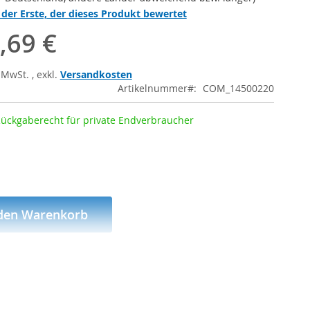
 der Erste, der dieses Produkt bewertet
,69 €
% MwSt.
,
exkl.
Versandkosten
Artikelnummer
COM_14500220
Rückgaberecht für private Endverbraucher
 den Warenkorb
WUNSCHLISTE HINZUFÜGEN
eller (GPSR)
Günstiger gesehen?