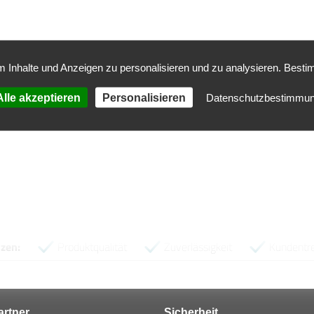
ang: 1 Stück
 Inhalte und Anzeigen zu personalisieren und zu analysieren. Besti
lle akzeptieren
Personalisieren
Datenschutzbestimmu
Kundenbewertungen
Empfehlung! 5 von
on 5
Kundenservice
SEHR GUT (4,52)
 GUT
95%
Preis / Leistung
GUT (4,40)
rtungen
Empfehlungen
11.03.2026
zen:
Produktqualität
Zuverlässigkeit
Kundentr
rtner
Sicherheit