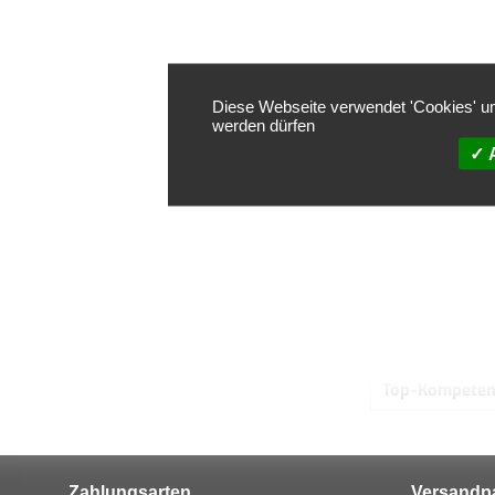
 Lieferumf
Diese Webseite verwendet 'Cookies' um
werden dürfen
A
4,60 v
SEHR
636 Bewe
Top-Kompeten
Zahlungsarten
Versandpa