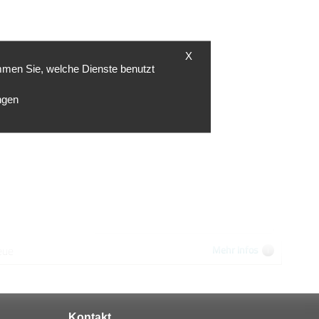
X
mmen Sie, welche Dienste benutzt
ngen
 5 Sternen.
Empfehlung! Am Anfang habe ich
telefoniisch versucht das Ortungsgerät
zu mieten ,das hat aber nicht geklappt.
Erst bei online buchung klappte es.
Ansonsten war alles super.
05.03.2026
eue
Mehr Infos
Kontakt