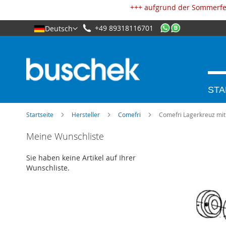
Cookie-Einstellungen
+++ aufgrund der Sommerfer
+49 89318116701
Deutsch
STA
Startseite
Hersteller
Comefri
Comefri Lagerkreuz mit
Zum
Meine Wunschliste
Ende
der
Sie haben keine Artikel auf Ihrer
Bildgalerie
Wunschliste.
springen