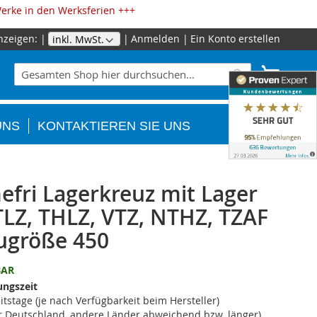
erke in den Werksferien +++
nzeigen:
Anmelden
Ein Konto erstellen
Zum
Inhalt
Suche
Mein W
springe
Suche
UNS
KONTAKTIEREN SIE UNS
fri Lagerkreuz mit Lager
TLZ, THLZ, VTZ, NTHZ, TZAF
ugröße 450
BAR
ungszeit
itstage (je nach Verfügbarkeit beim Hersteller)
ür Deutschland, andere Länder abweichend bzw. länger)