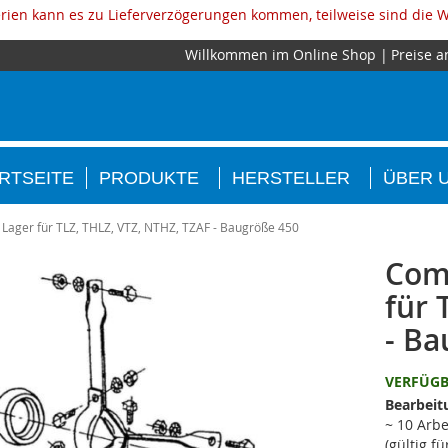
ien kann es zu Lieferverzögerungen kommen, teilweise sind die W
Willkommen im Online Shop
Preise a
RTSEITE
PRODUKTE
HERSTELLER
ÜBER 
 Lager für TLZ, THLZ, VTZ, NTHZ, TZAF - Baugröße 450
Come
für 
- Ba
VERFÜG
Bearbeit
~ 10 Arbe
(gültig f