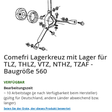
springen
Comefri Lagerkreuz mit Lager für
Zum
Anfang
TLZ, THLZ, VTZ, NTHZ, TZAF -
der
Baugröße 560
Bildgalerie
springen
VERFÜGBAR
Bearbeitungszeit
~ 10 Arbeitstage (je nach Verfügbarkeit beim Hersteller)
(gültig für Deutschland, andere Länder abweichend bzw.
länger)
Seien Sie der Erste, der dieses Produkt bewertet