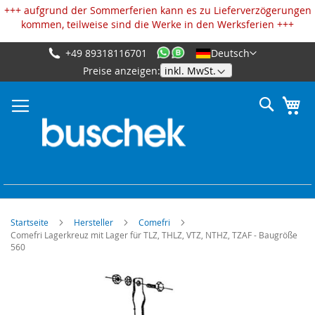
Cookie-Einstellungen
+++ aufgrund der Sommerferien kann es zu Lieferverzögerungen
kommen, teilweise sind die Werke in den Werksferien +++
+49 89318116701
Deutsch
Zum
Preise anzeigen:
Inhalt
springen
Suche
Me
Startseite
Hersteller
Comefri
Comefri Lagerkreuz mit Lager für TLZ, THLZ, VTZ, NTHZ, TZAF - Baugröße
560
Zum
Ende
der
Bildgalerie