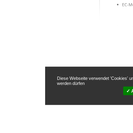
EC-Mo
IP65-
Zuver
Diese Webseite verwendet 'Cookies' um
werden dürfen
Technisc
A
Volu