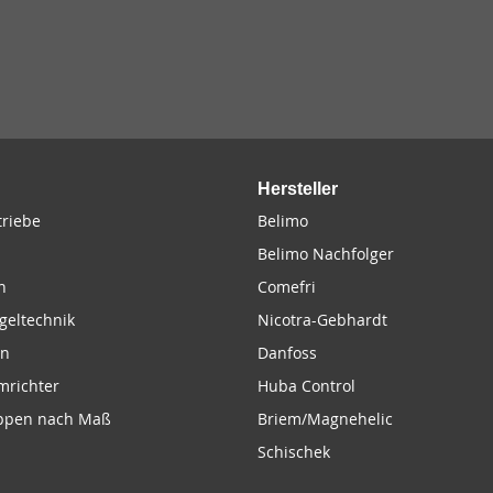
Hersteller
riebe
Belimo
Belimo Nachfolger
n
Comefri
geltechnik
Nicotra-Gebhardt
en
Danfoss
mrichter
Huba Control
appen nach Maß
Briem/Magnehelic
Schischek