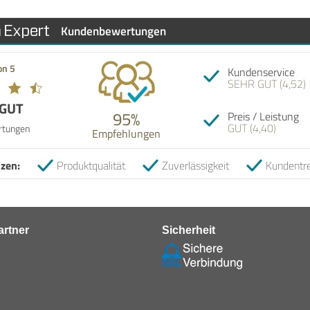
Kundenbewertungen
on 5
Kundenservice
SEHR GUT (4,52)
 GUT
95%
Preis / Leistung
GUT (4,40)
rtungen
Empfehlungen
zen:
Produktqualität
Zuverlässigkeit
Kundentr
rtner
Sicherheit