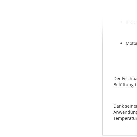
EC-Mo
IP-Sc
Motor
Der Fischba
Belüftung b
Dank seiner
Anwendunge
Temperatur