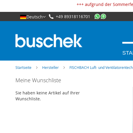
Cookie-Einstellungen
+++ aufgrund der Sommerfer
+49 89318116701
Deutsch
STA
Startseite
Hersteller
FISCHBACH Luft- und Ventilatorentec
Zum
Meine Wunschliste
Ende
der
Sie haben keine Artikel auf Ihrer
Bildgalerie
Wunschliste.
springen