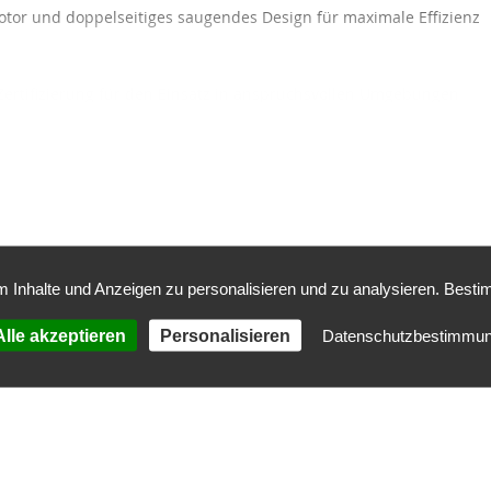
tor und doppelseitiges saugendes Design für maximale Effizienz
Zertifizierung für den Einsatz in anspruchsvollen Umgebungen
lässige Druckleistung von 1050 Pa für vielseitige Anwendungen
 Inhalte und Anzeigen zu personalisieren und zu analysieren. Besti
he Details:
lle akzeptieren
Personalisieren
Datenschutzbestimmu
menstrom: 8100 m³/h