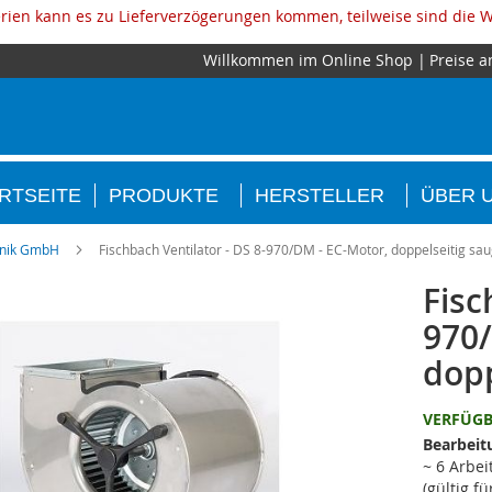
ien kann es zu Lieferverzögerungen kommen, teilweise sind die W
Willkommen im Online Shop
Preise a
RTSEITE
PRODUKTE
HERSTELLER
ÜBER 
hnik GmbH
Fischbach Ventilator - DS 8-970/DM - EC-Motor, doppelseitig sa
Fisc
970/
dopp
VERFÜG
Bearbeit
~ 6 Arbei
(gültig f