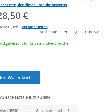
 der Erste, der dieses Produkt bewertet
28,50 €
% MwSt.
,
exkl.
Versandkosten
Artikelnummer
FB_DS8-970/DM2
Rückgaberecht für private Endverbraucher
 den Warenkorb
WUNSCHLISTE HINZUFÜGEN
eller (GPSR)
Günstiger gesehen?