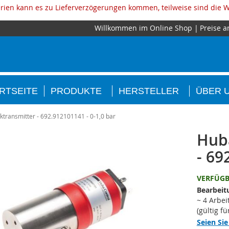
ien kann es zu Lieferverzögerungen kommen, teilweise sind die W
Willkommen im Online Shop
Preise a
RTSEITE
PRODUKTE
HERSTELLER
ÜBER 
ktransmitter - 692.912101141 - 0-1,0 bar
Huba
- 69
VERFÜG
Bearbeit
~ 4 Arbei
(gültig f
Seien Sie