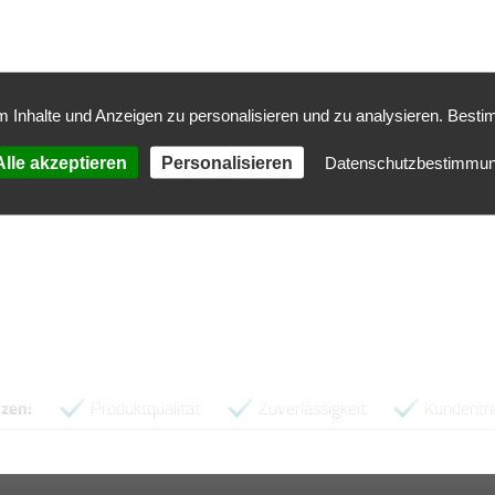
-Artikel-Nummer
692.912101141
nen
2.00 kg
 Inhalte und Anzeigen zu personalisieren und zu analysieren. Besti
lle akzeptieren
Personalisieren
Datenschutzbestimmu
Kundenbewertungen
Empfehlung! 5
on 5
Kundenservice
SEHR GUT (4,52)
 GUT
95%
Preis / Leistung
GUT (4,40)
rtungen
Empfehlungen
11.03.2026
zen:
Produktqualität
Zuverlässigkeit
Kundentr