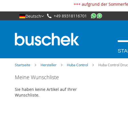
Cookie-Einstellungen
+++ aufgrund der Sommerfer
+49 89318116701
Deutsch
STA
Startseite
Hersteller
Huba Control
Huba Control Druc
Zum
Meine Wunschliste
Ende
der
Sie haben keine Artikel auf Ihrer
Bildgalerie
Wunschliste.
springen