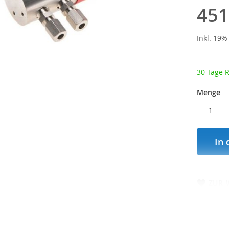
451
Inkl. 19
30 Tage 
Menge
In
ZUR 
mationen
Bewertungen
Hersteller (GPSR)