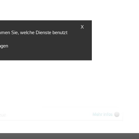
X
mmen Sie, welche Dienste benutzt
ngen
 von 5 Sternen.
Empfehlung! Am Anfang habe ich
telefoniisch versucht das Ortungsgerät
zu mieten ,das hat aber nicht geklappt.
Erst bei online buchung klappte es.
Ansonsten war alles super.
05.03.2026
eue
Mehr Infos