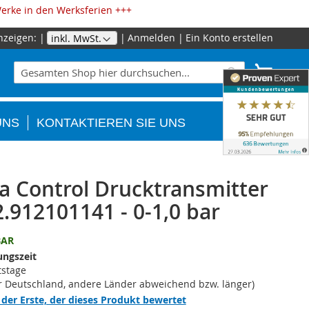
erke in den Werksferien +++
nzeigen:
Anmelden
Ein Konto erstellen
Zum
Inhalt
Suche
Mein W
springe
Suche
UNS
KONTAKTIEREN SIE UNS
 Control Drucktransmitter
2.912101141 - 0-1,0 bar
BAR
ungszeit
tstage
ür Deutschland, andere Länder abweichend bzw. länger)
 der Erste, der dieses Produkt bewertet