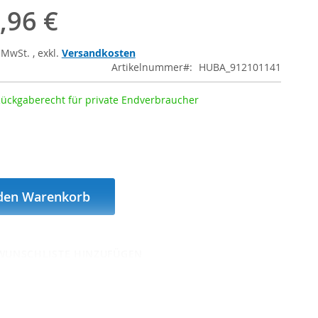
,96 €
% MwSt.
,
exkl.
Versandkosten
Artikelnummer
HUBA_912101141
Rückgaberecht für private Endverbraucher
 den Warenkorb
WUNSCHLISTE HINZUFÜGEN
Günstiger gesehen?