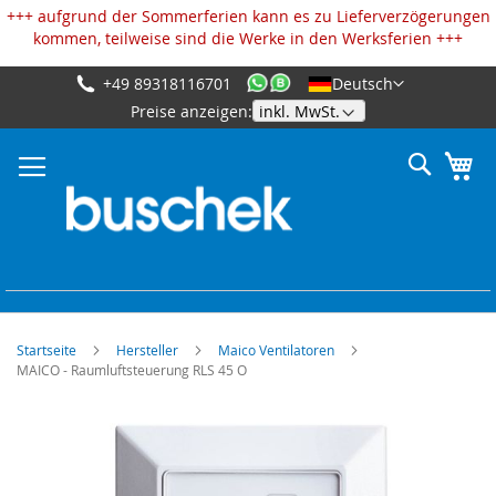
Cookie-Einstellungen
+++ aufgrund der Sommerferien kann es zu Lieferverzögerungen
kommen, teilweise sind die Werke in den Werksferien +++
+49 89318116701
Deutsch
Zum
Preise anzeigen:
Inhalt
springen
Suche
Me
Startseite
Hersteller
Maico Ventilatoren
MAICO - Raumluftsteuerung RLS 45 O
Zum
Ende
der
Bildgalerie
springen