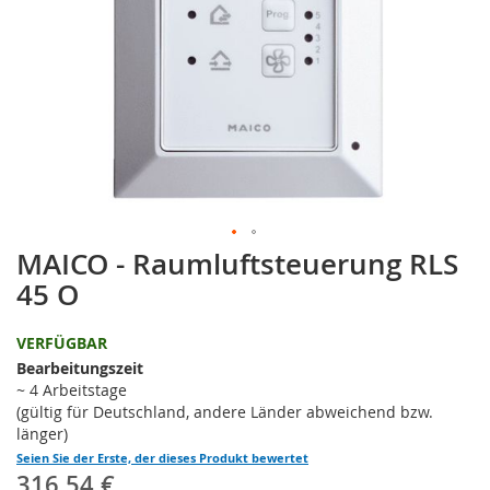
MAICO - Raumluftsteuerung RLS
Zum
Anfang
45 O
der
Bildgalerie
VERFÜGBAR
springen
Bearbeitungszeit
~ 4 Arbeitstage
(gültig für Deutschland, andere Länder abweichend bzw.
länger)
Seien Sie der Erste, der dieses Produkt bewertet
316,54 €