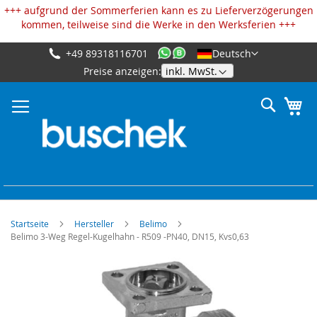
Cookie-Einstellungen
+++ aufgrund der Sommerferien kann es zu Lieferverzögerungen
kommen, teilweise sind die Werke in den Werksferien +++
+49 89318116701
Deutsch
Zum
Preise anzeigen:
Inhalt
springen
Suche
Me
Startseite
Hersteller
Belimo
Belimo 3-Weg Regel-Kugelhahn - R509 -PN40, DN15, Kvs0,63
Zum
Ende
der
Bildgalerie
springen