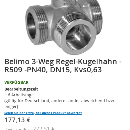
Belimo 3-Weg Regel-Kugelhahn -
Zum
Anfang
R509 -PN40, DN15, Kvs0,63
der
Bildgalerie
VERFÜGBAR
springen
Bearbeitungszeit
~ 6 Arbeitstage
(gültig für Deutschland, andere Länder abweichend bzw.
länger)
Seien Sie der Erste, der dieses Produkt bewertet
177,13 €
Sonderpreis
272,51 €
Regulärer Preis