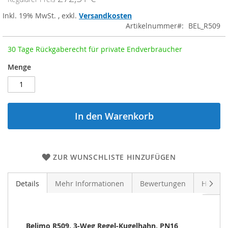
Inkl. 19% MwSt.
,
exkl.
Versandkosten
Artikelnummer
BEL_R509
30 Tage Rückgaberecht für private Endverbraucher
Menge
In den Warenkorb
ZUR WUNSCHLISTE HINZUFÜGEN
Weite
Details
Mehr Informationen
Bewertungen
Herstel
Belimo R509, 3-Weg Regel-Kugelhahn, PN16