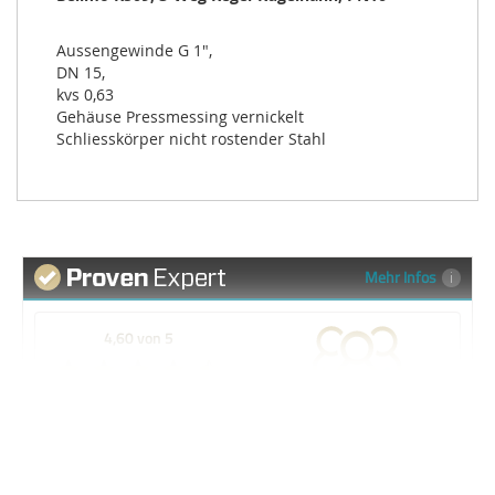
Aussengewinde G 1",
DN 15,
kvs 0,63
Gehäuse Pressmessing vernickelt
Schliesskörper nicht rostender Stahl
Mehr Infos
4,60 von 5
SEHR GUT
95%
636 Bewertungen
Empfehlungen