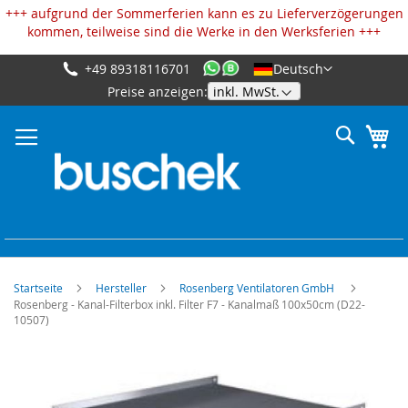
Cookie-Einstellungen
+++ aufgrund der Sommerferien kann es zu Lieferverzögerungen
kommen, teilweise sind die Werke in den Werksferien +++
+49 89318116701
Deutsch
Zum
Preise anzeigen:
Inhalt
springen
Suche
Me
Startseite
Hersteller
Rosenberg Ventilatoren GmbH
Rosenberg - Kanal-Filterbox inkl. Filter F7 - Kanalmaß 100x50cm (D22-
10507)
Zum
Ende
der
Bildgalerie