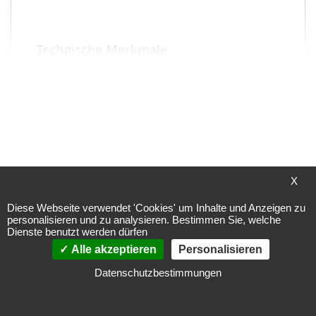
Technische Merkmale
Filterklasse: F7
Kanalmaß: 100x50cm (D22-10507)
X
Hersteller: Rosenberg Ventilatoren GmbH
Diese Webseite verwendet 'Cookies' um Inhalte und Anzeigen zu
personalisieren und zu analysieren. Bestimmen Sie, welche
Dienste benutzt werden dürfen
Alle akzeptieren
Personalisieren
Die Kanal-Filterbox von Rosenberg sorgt nicht nur 
Datenschutzbestimmungen
für saubere Luft, sondern auch für eine 
zuverlässige Leistung. Mit dem F7 Filter und der 
einfachen Installation in gängigen Kanalmaßen 