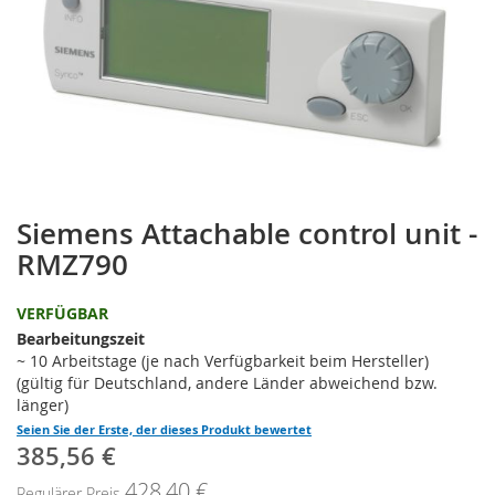
Siemens Attachable control unit -
Zum
Anfang
RMZ790
der
Bildgalerie
VERFÜGBAR
springen
Bearbeitungszeit
~ 10 Arbeitstage (je nach Verfügbarkeit beim Hersteller)
(gültig für Deutschland, andere Länder abweichend bzw.
länger)
Seien Sie der Erste, der dieses Produkt bewertet
385,56 €
Sonderpreis
428,40 €
Regulärer Preis