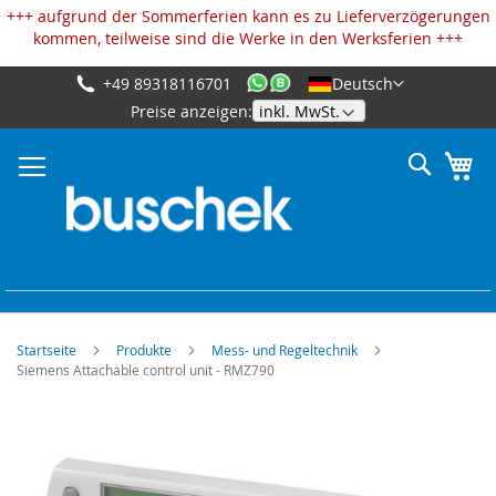
Cookie-Einstellungen
+++ aufgrund der Sommerferien kann es zu Lieferverzögerungen
kommen, teilweise sind die Werke in den Werksferien +++
+49 89318116701
Deutsch
Zum
Preise anzeigen:
Inhalt
springen
Suche
Me
Startseite
Produkte
Mess- und Regeltechnik
Siemens Attachable control unit - RMZ790
Zum
Ende
der
Bildgalerie
springen