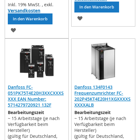
Inkl. 19% MwSt.
,
exkl.
In den Warenkorb
Versandkosten
ZUR
In den Warenkorb
WUNSCHLISTE
ZUR
HINZUFÜGEN
WUNSCHLISTE
HINZUFÜGEN
Danfoss FC-
Danfoss 134F0143
051PK75T4E20H3XXCXXXS
Frequenzumrichter FC-
XXX EAN Number:
202P45KT4E20H1XGXXXXS
5714279720921 132F
XXXXALB
Bearbeitungszeit
Bearbeitungszeit
~ 15 Arbeitstage (je nach
~ 15 Arbeitstage (je nach
Verfügbarkeit beim
Verfügbarkeit beim
Hersteller)
Hersteller)
(gültig für Deutschland,
(gültig für Deutschland,