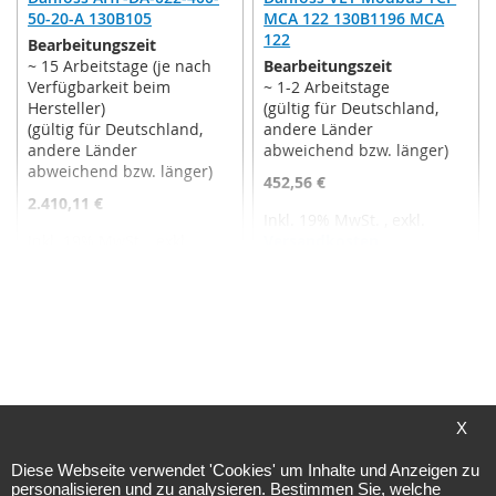
50-20-A 130B105
MCA 122 130B1196 MCA
122
Bearbeitungszeit
~ 15 Arbeitstage (je nach
Bearbeitungszeit
Verfügbarkeit beim
~ 1-2 Arbeitstage
Hersteller)
(gültig für Deutschland,
(gültig für Deutschland,
andere Länder
andere Länder
abweichend bzw. länger)
abweichend bzw. länger)
452,56 €
2.410,11 €
Inkl. 19% MwSt.
,
exkl.
Inkl. 19% MwSt.
,
exkl.
Versandkosten
Versandkosten
In den Warenkorb
In den Warenkorb
ZUR
ZUR
WUNSCHLISTE
WUNSCHLISTE
HINZUFÜGEN
Seite
HINZUFÜGEN
Seite
Zurück
Seite
Weit
Seite
Seite
Sie
Seite
Seite
1
2
3
4
5
X
lesen
Diese Webseite verwendet 'Cookies' um Inhalte und Anzeigen zu
gerade
personalisieren und zu analysieren. Bestimmen Sie, welche