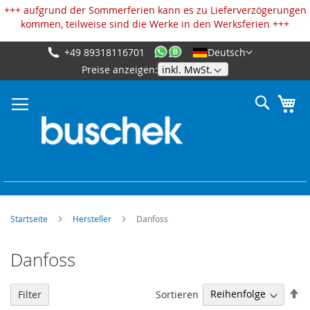
Cookie-Einstellungen
+++ aufgrund der Sommerferien kann es zu Lieferverzögerungen
kommen, teilweise sind die Werke in den Werksferien +++
+49 89318116701
Deutsch
Zum
Preise anzeigen:
Inhalt
springen
Suche
Me
Startseite
Hersteller
Danfoss
Danfoss
Ab
Sortieren
Filter
so