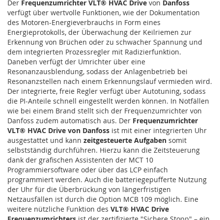
Der
Frequenzumrichter VLT® HVAC Drive
von
Danfoss
verfügt über wertvolle Funktionen, wie der Dokumentation
des Motoren-Energieverbrauchs in Form eines
Energieprotokolls, der Überwachung der Keilriemen zur
Erkennung von Brüchen oder zu schwacher Spannung und
dem integrierten Prozessregler mit Radizierfunktion.
Daneben verfügt der Umrichter über eine
Resonanzausblendung, sodass der Anlagenbetrieb bei
Resonanzstellen nach einem Erkennungslauf vermieden wird.
Der integrierte, freie Regler verfügt über Autotuning, sodass
die PI-Anteile schnell eingestellt werden können. In Notfällen
wie bei einem Brand stellt sich der Frequenzumrichter von
Danfoss zudem automatisch aus. Der
Frequenzumrichter
VLT® HVAC Drive von Danfoss
ist mit einer integrierten Uhr
ausgestattet und kann
zeitgesteuerte Aufgaben
somit
selbstständig durchführen. Hierzu kann die Zeitsteuerung
dank der grafischen Assistenten der MCT 10
Programmiersoftware oder über das LCP einfach
programmiert werden. Auch die batteriegepufferte Nutzung
der Uhr für die Überbrückung von längerfristigen
Netzausfällen ist durch die Option MCB 109 möglich. Eine
weitere nützliche Funktion des
VLT® HVAC Drive
Frequenzumrichters
ist der zertifizierte "Sichere Stopp" – ein