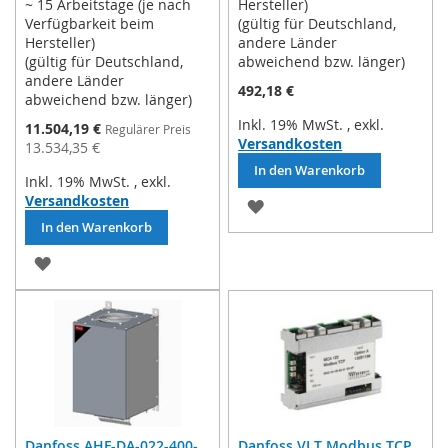
~ 15 Arbeitstage (je nach
Hersteller)
Verfügbarkeit beim
(gültig für Deutschland,
Hersteller)
andere Länder
(gültig für Deutschland,
abweichend bzw. länger)
andere Länder
492,18 €
abweichend bzw. länger)
Inkl. 19% MwSt.
,
exkl.
Sonderpreis
11.504,19 €
Regulärer Preis
Versandkosten
13.534,35 €
In den Warenkorb
Inkl. 19% MwSt.
,
exkl.
Versandkosten
ZUR
In den Warenkorb
WUNSCHLISTE
ZUR
HINZUFÜGEN
WUNSCHLISTE
HINZUFÜGEN
Danfoss AHF-DA-022-400-
Danfoss VLT Modbus TCP