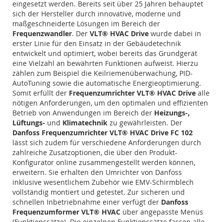
eingesetzt werden. Bereits seit über 25 Jahren behauptet
sich der Hersteller durch innovative, moderne und
maßgeschneiderte Lösungen im Bereich der
Frequenzwandler
. Der
VLT® HVAC Drive
wurde dabei in
erster Linie für den Einsatz in der Gebäudetechnik
entwickelt und optimiert, wobei bereits das Grundgerät
eine Vielzahl an bewährten Funktionen aufweist. Hierzu
zählen zum Beispiel die Keilriemenüberwachung, PID-
AutoTuning sowie die automatische Energieoptimierung.
Somit erfüllt der
Frequenzumrichter VLT® HVAC Drive
alle
nötigen Anforderungen, um den optimalen und effizienten
Betrieb von Anwendungen im Bereich der
Heizungs-,
Lüftungs-
und
Klimatechnik
zu gewährleisten. Der
Danfoss Frequenzumrichter VLT® HVAC Drive FC 102
lässt sich zudem für verschiedene Anforderungen durch
zahlreiche Zusatzoptionen, die über den Produkt-
Konfigurator online zusammengestellt werden können,
erweitern. Sie erhalten den Umrichter von Danfoss
inklusive wesentlichem Zubehör wie EMV-Schirmblech
vollständig montiert und getestet. Zur sicheren und
schnellen Inbetriebnahme einer verfügt der
Danfoss
Frequenzumformer VLT® HVAC
über angepasste Menüs
(Funktionssätze). Die einzelnen Funktionssätze fassen alle