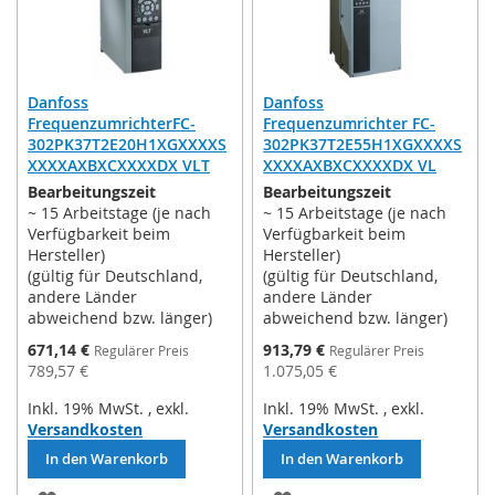
Danfoss
Danfoss
FrequenzumrichterFC-
Frequenzumrichter FC-
302PK37T2E20H1XGXXXXS
302PK37T2E55H1XGXXXXS
XXXXAXBXCXXXXDX VLT
XXXXAXBXCXXXXDX VL
Bearbeitungszeit
Bearbeitungszeit
~ 15 Arbeitstage (je nach
~ 15 Arbeitstage (je nach
Verfügbarkeit beim
Verfügbarkeit beim
Hersteller)
Hersteller)
(gültig für Deutschland,
(gültig für Deutschland,
andere Länder
andere Länder
abweichend bzw. länger)
abweichend bzw. länger)
Sonderpreis
Sonderpreis
671,14 €
913,79 €
Regulärer Preis
Regulärer Preis
789,57 €
1.075,05 €
Inkl. 19% MwSt.
,
exkl.
Inkl. 19% MwSt.
,
exkl.
Versandkosten
Versandkosten
In den Warenkorb
In den Warenkorb