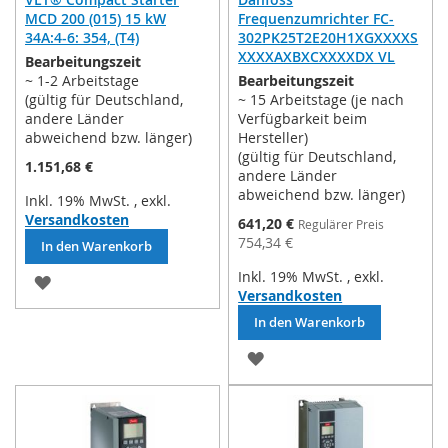
MCD 200 (015) 15 kW
Frequenzumrichter FC-
34A:4-6: 354, (T4)
302PK25T2E20H1XGXXXXS
XXXXAXBXCXXXXDX VL
Bearbeitungszeit
~ 1-2 Arbeitstage
Bearbeitungszeit
(gültig für Deutschland,
~ 15 Arbeitstage (je nach
andere Länder
Verfügbarkeit beim
abweichend bzw. länger)
Hersteller)
(gültig für Deutschland,
1.151,68 €
andere Länder
abweichend bzw. länger)
Inkl. 19% MwSt.
,
exkl.
Versandkosten
Sonderpreis
641,20 €
Regulärer Preis
754,34 €
In den Warenkorb
Inkl. 19% MwSt.
,
exkl.
ZUR
Versandkosten
WUNSCHLISTE
In den Warenkorb
HINZUFÜGEN
ZUR
WUNSCHLISTE
HINZUFÜGEN