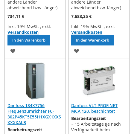
andere Länder
andere Länder
abweichend bzw. länger)
abweichend bzw. länger)
734,11 €
7.683,35 €
Inkl. 19% MwSt.
,
exkl.
Inkl. 19% MwSt.
,
exkl.
Versandkosten
Versandkosten
In den Warenkorb
In den Warenkorb
ZUR
ZUR
WUNSCHLISTE
WUNSCHLISTE
HINZUFÜGEN
HINZUFÜGEN
Danfoss 134X7756
Danfoss VLT PROFINET
Frequenzumrichter FC-
MCA 120, beschichtet
302P45KT5E55H1XGX1XXS
Bearbeitungszeit
XXXXALB
~ 15 Arbeitstage (je nach
Bearbeitungszeit
Verfügbarkeit beim