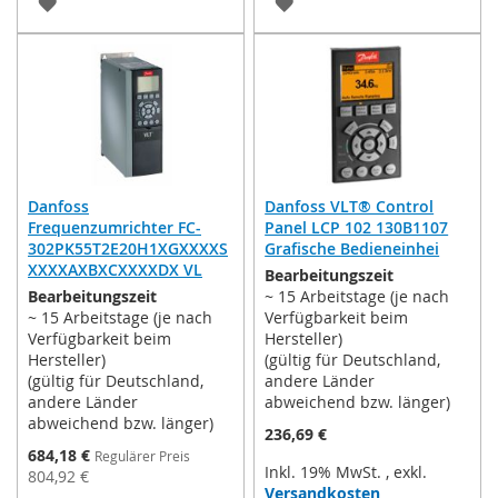
ZUR
ZUR
WUNSCHLISTE
WUNSCHLISTE
HINZUFÜGEN
HINZUFÜGEN
Danfoss
Danfoss VLT® Control
Frequenzumrichter FC-
Panel LCP 102 130B1107
302PK55T2E20H1XGXXXXS
Grafische Bedieneinhei
XXXXAXBXCXXXXDX VL
Bearbeitungszeit
Bearbeitungszeit
~ 15 Arbeitstage (je nach
~ 15 Arbeitstage (je nach
Verfügbarkeit beim
Verfügbarkeit beim
Hersteller)
Hersteller)
(gültig für Deutschland,
(gültig für Deutschland,
andere Länder
andere Länder
abweichend bzw. länger)
abweichend bzw. länger)
236,69 €
Sonderpreis
684,18 €
Regulärer Preis
Inkl. 19% MwSt.
,
exkl.
804,92 €
Versandkosten