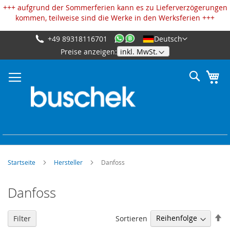
Cookie-Einstellungen
+++ aufgrund der Sommerferien kann es zu Lieferverzögerungen
kommen, teilweise sind die Werke in den Werksferien +++
+49 89318116701
Deutsch
Zum
Preise anzeigen:
Inhalt
springen
Suche
Me
Startseite
Hersteller
Danfoss
Danfoss
Ab
Sortieren
Filter
so