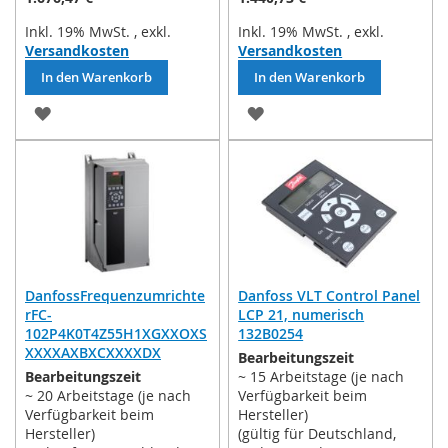
Inkl. 19% MwSt.
,
exkl.
Inkl. 19% MwSt.
,
exkl.
Versandkosten
Versandkosten
In den Warenkorb
In den Warenkorb
ZUR
ZUR
WUNSCHLISTE
WUNSCHLISTE
HINZUFÜGEN
HINZUFÜGEN
DanfossFrequenzumrichte
Danfoss VLT Control Panel
rFC-
LCP 21, numerisch
102P4K0T4Z55H1XGXXOXS
132B0254
XXXXAXBXCXXXXDX
Bearbeitungszeit
Bearbeitungszeit
~ 15 Arbeitstage (je nach
~ 20 Arbeitstage (je nach
Verfügbarkeit beim
Verfügbarkeit beim
Hersteller)
Hersteller)
(gültig für Deutschland,