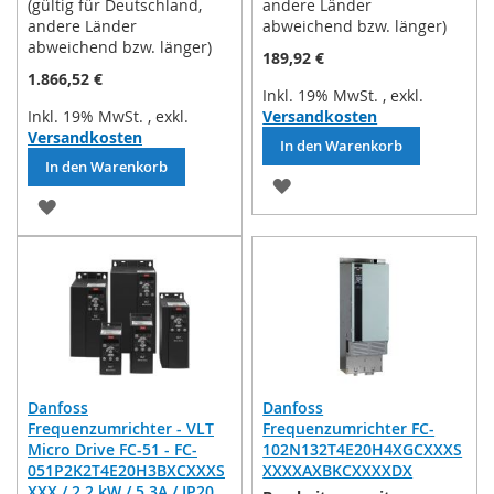
(gültig für Deutschland,
andere Länder
andere Länder
abweichend bzw. länger)
abweichend bzw. länger)
189,92 €
1.866,52 €
Inkl. 19% MwSt.
,
exkl.
Inkl. 19% MwSt.
,
exkl.
Versandkosten
Versandkosten
In den Warenkorb
In den Warenkorb
ZUR
ZUR
WUNSCHLISTE
WUNSCHLISTE
HINZUFÜGEN
HINZUFÜGEN
Danfoss
Danfoss
Frequenzumrichter - VLT
Frequenzumrichter FC-
Micro Drive FC-51 - FC-
102N132T4E20H4XGCXXXS
051P2K2T4E20H3BXCXXXS
XXXXAXBKCXXXXDX
XXX / 2,2 kW / 5,3A / IP20