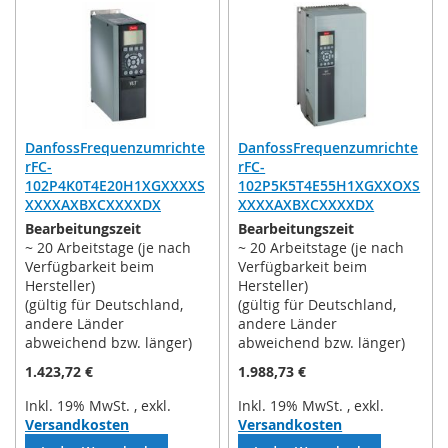
HINZUFÜGEN
HINZUFÜGEN
DanfossFrequenzumrichte
DanfossFrequenzumrichte
rFC-
rFC-
102P4K0T4E20H1XGXXXXS
102P5K5T4E55H1XGXXOXS
XXXXAXBXCXXXXDX
XXXXAXBXCXXXXDX
Bearbeitungszeit
Bearbeitungszeit
~ 20 Arbeitstage (je nach
~ 20 Arbeitstage (je nach
Verfügbarkeit beim
Verfügbarkeit beim
Hersteller)
Hersteller)
(gültig für Deutschland,
(gültig für Deutschland,
andere Länder
andere Länder
abweichend bzw. länger)
abweichend bzw. länger)
1.423,72 €
1.988,73 €
Inkl. 19% MwSt.
,
exkl.
Inkl. 19% MwSt.
,
exkl.
Versandkosten
Versandkosten