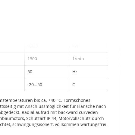
0,13
A
1,0
µF
0,029
kW
1500
1/min
50
Hz
-20...50
C
iumstemperaturen bis ca. +40 °C. Formschönes 
sseitig mit Anschlussmöglichkeit für Flansche nach 
bgedeckt. Radiallaufrad mit backward curveden 
baumotors, Schutzart IP 44, Motorvollschutz durch 
tet, schwingungsisoliert, vollkommen wartungsfrei. 