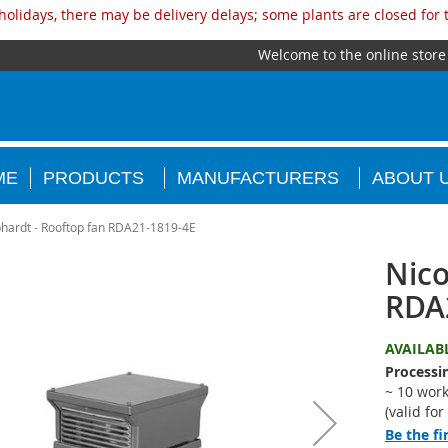
olidays, there may be delivery delays; some plants are closed for
Welcome to the online store
ME
PRODUCTS
MANUFACTURERS
ABOUT 
hardt - Rooftop fan RDA21-1819-4E
Nico
RDA
AVAILAB
Processi
~ 10 work
(valid fo
Be the fi