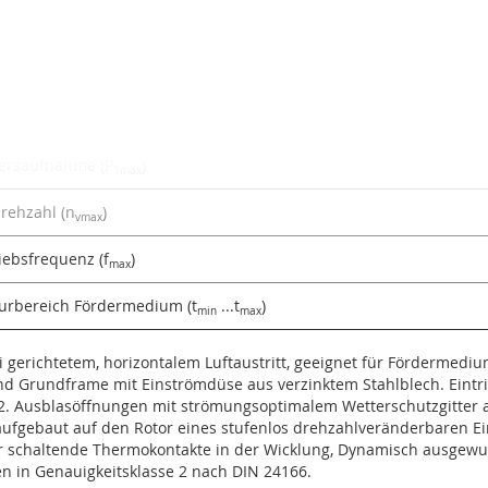
ed current (I
)
N
ondensator (C)
ngsgrenzen
ersaufnahme (P
)
1max
rehzahl (n
)
vmax
iebsfrequenz (f
)
max
urbereich Fördermedium (t
 ...t
)
min
max
ei gerichtetem, horizontalem Luftaustritt, geeignet für Fördermed
 Grundframe mit Einströmdüse aus verzinktem Stahlblech. Eintritt
2. Ausblasöffnungen mit strömungsoptimalem Wetterschutzgitter a
ufgebaut auf den Rotor eines stufenlos drehzahlveränderbaren Ein
r schaltende Thermokontakte in der Wicklung, Dynamisch ausgewuch
n in Genauigkeitsklasse 2 nach DIN 24166.