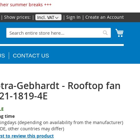
 their summer breaks +++
Show prices:
Sign In
Create an Account
Skip
to
Search
My Cart
Content
Search
US
CONTACT US
tra-Gebhardt - Rooftop fan
21-1819-4E
LE
ng time
ingdays (depending on availability from the manufacturer)
r DE, other countries may differ)
rst to review this product