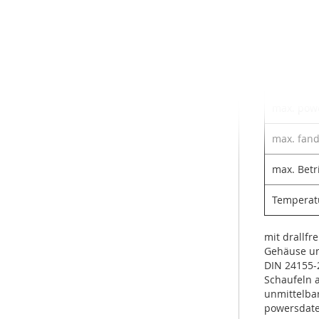
Motor-rat
Betriebsk
Anwendu
max. pow
max. fand
max. Betr
Temperat
mit drallfr
Gehäuse und
DIN 24155-
Schaufeln a
unmittelba
powersdate