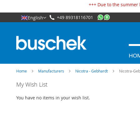
Cookies management panel
+++ Due to the summer h
+49 89318116701
English
HO
Home
Manufacturers
Nicotra - Gebhardt
Nicotra-Geb
Skip
My Wish List
to
the
You have no items in your wish list.
end
of
the
images
gallery