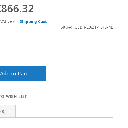
€866.32
 VAT
,
excl.
Shipping Cost
SKU
GEB_RDA21-1819-4E
Add to Cart
TO WISH LIST
SR)