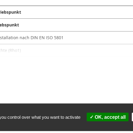
triebspunkt
riebspunkt
nstallation nach DIN EN ISO 5801
hte (Rho1)
ur Fördermedium (t)
ht (m) Grundgerät ohne Zubehör
en
pannung-Frequenz
you control over what you want to activate
OK, accept all
nndrehzahl (n
)
N