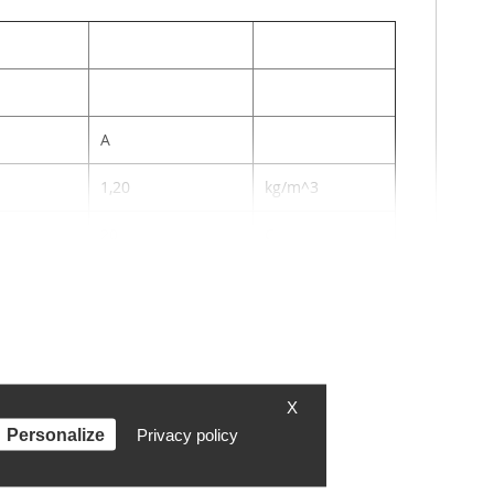
A
1,20
kg/m^3
20
C
5
kg
1~230-50
V-Hz
X
4
Personalize
Privacy policy
1390
1/min