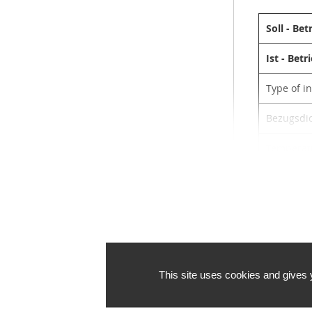
Soll - Be
Ist - Bet
Type of i
Bezugsdic
Temperat
fangewic
Nenndat
Phasen-S
Polzahl
This site uses cookies and gives 
Motor-Ne